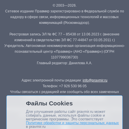
© 2003—2026.
Сетевое издание Правмир зарегистрировано в Федеральной службе по
надзору в сфере связи, информационных технологий и массовых
коммуникаций (Роскомнадзор).
Реестровая запись ЭЛ № ФС 77 – 85438 от 13.06.2023 г. (внесение
изменений в свидетельство ЭЛ ФС 77-44847 от 03.05.2011 г.)
Учредитель: Автономная некоммерческая организация информационно-
познавательный центр «Правмир» (АНО «Правмир») (ОГРН
1107799036730)
Главный редактор: Данилова А.А.
Адрес электронной почты редакции:
info@pravmir.ru
Телефон: +7 926 530 96 05
Чтобы связаться с редакцией или сообщить обо всех замеченных
ошибках, воспользуйтесь
формой обратной связи
.
Файлы Cookies
Републикация материалов сайта в печатных изданиях (книгах, прессе)
Для улучшения работы сайт pravmir.ru может
возможна только с письменного разрешения редакции.
собирать данные, используя файлы cookie и
метрические программы. Это соответствует
Политике обработки и защиты персональных данных
в pravmir.ru