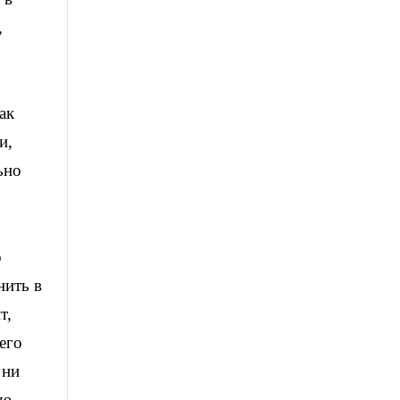
,
ак
и,
ьно
о
нить в
т,
его
 ни
ую