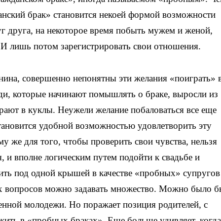
нский брак» становится некоей формой возможности
уг друга, на некоторое время побыть мужем и женой,
. И лишь потом зарегистрировать свои отношения.
анина, совершенно непонятны эти желания «поиграть» 
ди, которые начинают помышлять о браке, выросли из
грают в куклы. Неужели желание побаловаться все еще
становится удобной возможностью удовлетворить эту
му же для того, чтобы проверить свои чувства, нельзя
, и вполне логическим путем подойти к свадьбе и
ть под одной крышей в качестве «пробных» супругов
х вопросов можно задавать множество. Можно было б
енной молодежи. Но поражает позиция родителей, с
ить в «пробных браках». Еще больше удивляет, когда