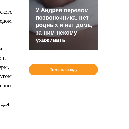
У Андрея перелом
ского
позвоночника, нет
годом
родных и нет дома,
за ним некому
ухаживать
ал
о и
еры,
Помочь фонду
ругом
менно
 для