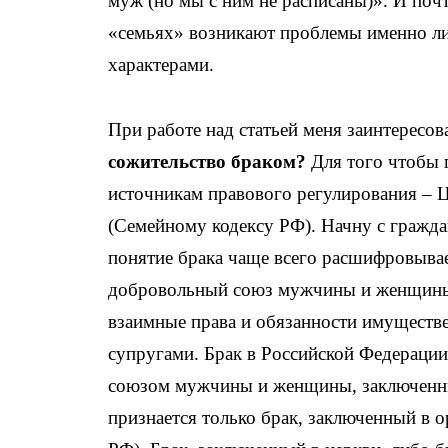
муж (но мы с ним не расписаны)». И почт
«семьях» возникают проблемы именно лич
характерами.
При работе над статьей меня заинтересов
сожительство браком?
Для того чтобы п
источникам правового регулирования – 
(Семейному кодексу РФ). Начну с гражда
понятие брака чаще всего расшифровыва
добровольный союз мужчины и женщины,
взаимные права и обязанности имуществе
супругами. Брак в Российской Федераци
союзом мужчины и женщины, заключенны
признается только брак, заключенный в ор