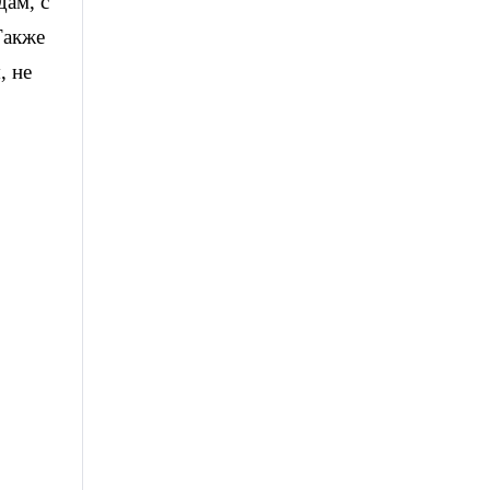
дам, с
Также
, не