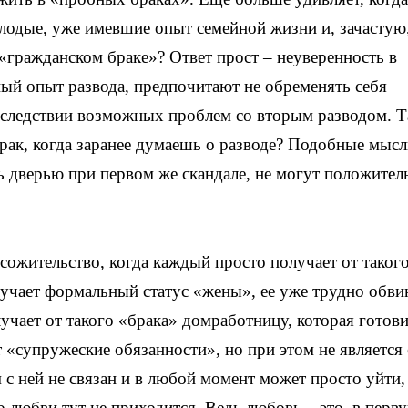
лодые, уже имевшие опыт семейной жизни и, зачастую
 «гражданском браке»? Ответ прост – неуверенность в
ый опыт развода, предпочитают не обременять себя
оследствии возможных проблем со вторым разводом. Т
брак, когда заранее думаешь о разводе? Подобные мысл
ь дверью при первом же скандале, не могут положител
сожительство, когда каждый просто получает от таког
учает формальный статус «жены», ее уже трудно обви
чает от такого «брака» домработницу, которая готови
т «супружеские обязанности», но при этом не является 
м с ней не связан и в любой момент может просто уйти,
о любви тут не приходится. Ведь любовь – это, в перв