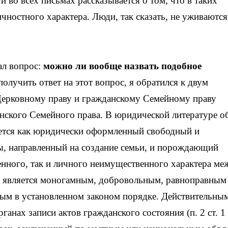
и во всех письмах рассказывается о том, что в таких
ностного характера. Люди, так сказать, не уживаются
ал вопрос:
можно ли вообще назвать подобное
олучить ответ на этот вопрос, я обратился к двум
Церковному праву и гражданскому Семейному праву
нского Семейного права. В юридической литературе о
ется как юридически оформленный свободный и
 направленный на создание семьи, и порождающий
нного, так и личного неимущественного характера ме
и является моногамным, добровольным, равноправным
м в установленном законом порядке. Действительны
ганах записи актов гражданского состояния (п. 2 ст. 