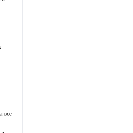
в
ы все
 в