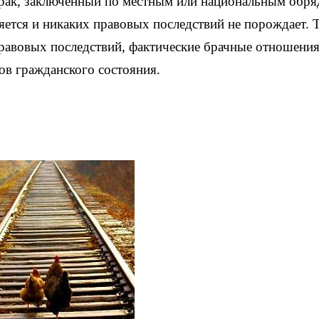
брак, заключенный по местным или национальным обря
яется и никаких правовых последствий не порождает. 
правовых последствий, фактические брачные отношения
ов гражданского состояния.