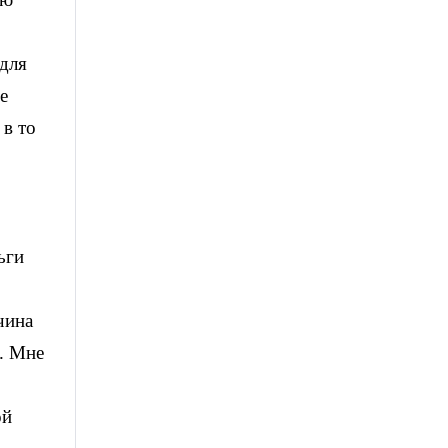
 для
е
 в то
ьги
чина
. Мне
ой