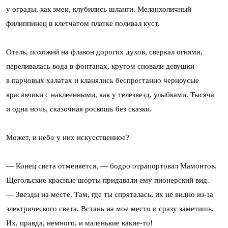
у ограды, как змеи, клубились шланги. Меланхоличный
филиппинец в клетчатом платке поливал куст.
Отель, похожий на флакон дорогих духов, сверкал огнями,
переливалась вода в фонтанах, кругом сновали девушки
в парчовых халатах и кланялись беспрестанно черноусые
красавчики с наклеенными, как у телезвезд, улыбками. Тысяча
и одна ночь, сказочная роскошь без сказки.
Может, и небо у них искусственное?
— Конец света отменяется, — бодро отрапортовал Мамонтов.
Щегольские красные шорты придавали ему пионерский вид.
— Звезды на месте. Там, где ты спряталась, их не видно из-за
электрического света. Встань на мое место и сразу заметишь.
Их, правда, немного, и маленькие какие-то!