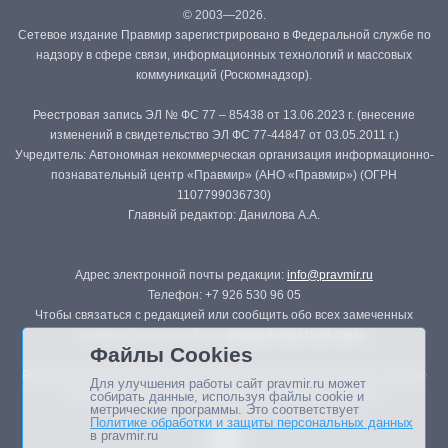
© 2003—2026.
Сетевое издание Правмир зарегистрировано в Федеральной службе по
надзору в сфере связи, информационных технологий и массовых
коммуникаций (Роскомнадзор).
Реестровая запись ЭЛ № ФС 77 – 85438 от 13.06.2023 г. (внесение
изменений в свидетельство ЭЛ ФС 77-44847 от 03.05.2011 г.)
Учредитель: Автономная некоммерческая организация информационно-
познавательный центр «Правмир» (АНО «Правмир») (ОГРН
1107799036730)
Главный редактор: Данилова А.А.
Адрес электронной почты редакции:
info@pravmir.ru
Телефон: +7 926 530 96 05
Чтобы связаться с редакцией или сообщить обо всех замеченных
ошибках, воспользуйтесь
формой обратной связи
.
Файлы Cookies
Републикация материалов сайта в печатных изданиях (книгах, прессе)
Для улучшения работы сайт pravmir.ru может
возможна только с письменного разрешения редакции.
собирать данные, используя файлы cookie и
метрические программы. Это соответствует
Политике обработки и защиты персональных данных
в pravmir.ru