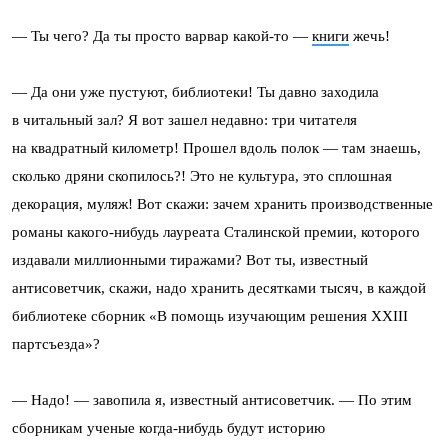
— Ты чего? Да ты просто варвар какой-то —
книги
жечь!
— Да они уже пустуют, библиотеки! Ты давно заходила
в читальный зал? Я вот зашел недавно: три читателя
на квадратный километр! Прошел вдоль полок — там знаешь,
сколько дряни скопилось?! Это не культура, это сплошная
декорация, муляж! Вот скажи: зачем хранить производственные
романы какого-нибудь лауреата Сталинской премии, которого
издавали миллионными тиражами? Вот ты, известный
антисоветчик, скажи, надо хранить десятками тысяч, в каждой
библиотеке сборник «В помощь изучающим решения ХХIII
партсъезда»?
— Надо! — завопила я, известный антисоветчик. — По этим
сборникам ученые когда-нибудь будут историю