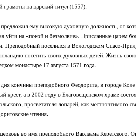
 грамоты на царский титул (1557).
 предложил ему высокую духовную должность, от кот
в уйти на «покой и безмолвие». Присланные царем бо
им. Преподобный поселился в Вологодском Спасо-При
Лапландию посетить своих духовных детей. Жизнь сво
цком монастыре 17 августа 1571 года.
со дня кончины преподобного Феодорита, в городе Коле
й крест, а в 2002 году в Благовещенском храме состо
льского, просветителя лопарей, как местночтимого св
оритовские чтения.
 церковь во имя преподобного Варлаама Керетского. О