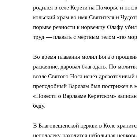
родился в селе Керети на Поморье и посл
кольский храм во имя Святителя и Чудот
порыве ревности к норвежцу Олафу убил 
труд — плавать с мертвым телом «по мо
Во время плавания молил Бога о прощении
раскаяние, даровал благодать. По молит
возле Святого Носа исчез древоточивый м
преподобный Варлаам был пострижен в м
«Повести о Варлааме Керетском» записа
беду.
В Благовещенской церкви в Коле хранитс
неподалеку находится небольшая церковь 