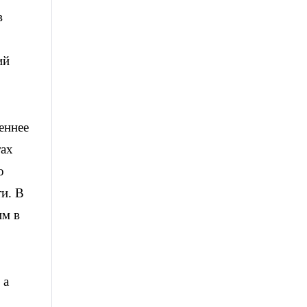
в
ий
еннее
тах
о
и. В
им в
 а