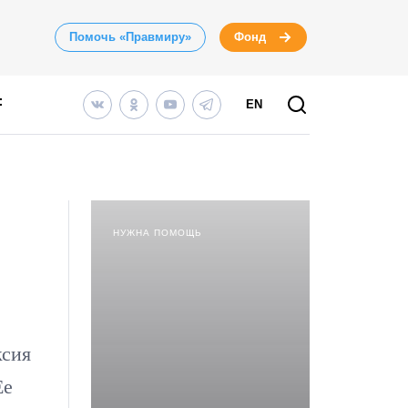
Помочь «Правмиру»
Фонд
EN
НУЖНА ПОМОЩЬ
ксия
Ее