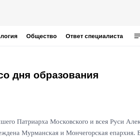
логия
Общество
Ответ специалиста
со дня образования
и
йшего Патриарха Московского и всея Руси Але
еждена Мурманская и Мончегорская епархия. 