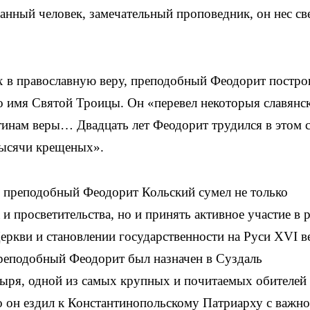
нный человек, замечательный проповедник, он нес св
х в православную веру, преподобный Феодорит постро
о имя Святой Троицы. Он «перевел некоторыя славянс
тинам веры… Двадцать лет Феодорит трудился в этом 
тысячи крещеных».
 преподобный Феодорит Кольский сумел не только
и просветительства, но и принять активное участие в 
ркви и становлении государственности на Руси XVI ве
преподобный Феодорит был назначен в Суздаль
ря, одной из самых крупных и почитаемых обителей 
 он ездил к Константинопольскому Патриарху с важн