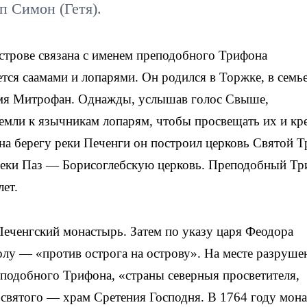
 Симон (Гетя).
строве связана с именем преподобного Трифона
тся саамами и лопарями. Он родился в Торжке, в семь
имя Митрофан.
Однажды, услышав голос Свыше,
емли к язычникам лопарям, чтобы просвещать их и кр
 на берегу реки Печенги он построил церковь Святой 
у реки Паз — Борисоглебскую церковь. Преподобный Т
лет.
еченгский монастырь. Затем по указу царя Феодора
олу — «против острога на острову». На месте разруше
подобного Трифона, «страны северныя просветителя,
 святого — храм Сретения Господня. В 1764 году мон