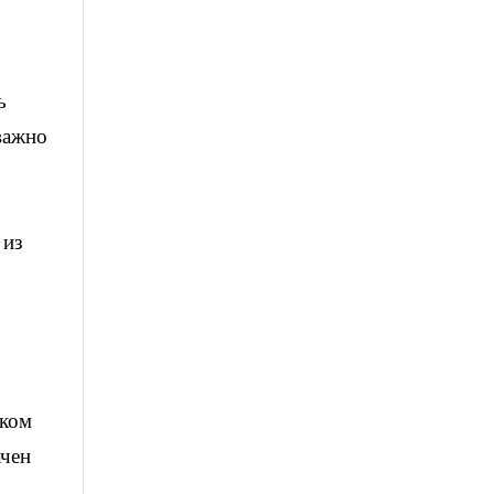
ь
важно
 из
ском
ачен