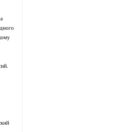
а
одного
кому
сий.
ский