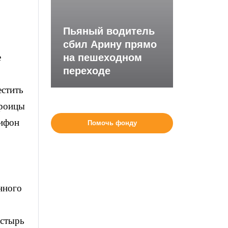
Пьяный водитель
сбил Арину прямо
е
на пешеходном
переходе
естить
Троицы
рифон
Помочь фонду
нного
астырь