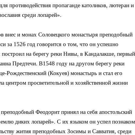
«для противодействия пропаганде католиков, лютеран и
вославия среди лопарей».
ов внес и монах Соловецкого монастыря преподобный
и за 1526 год говорится о том, что он успешно
 построил на берегу реки Нивы, в Кандалакше, первый
анна Предтечи. В1548 году на другом берегу реки
е-Рождественский (Кокуев) монастырь и стал его
ыла центром просветительной и хозяйственной жизни
 преподобный Феодорит принял на себя апостольский
 землю диких лопарей». С их языком он успел познако
ельству жития преподобных Зосимы и Савватия, среди