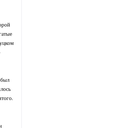
орой
гатые
луцком
ю
 был
ялось
ятого.
н