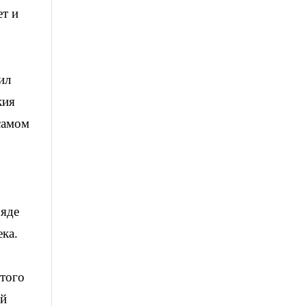
ет и
ил
кия
самом
ряде
ка.
того
ой