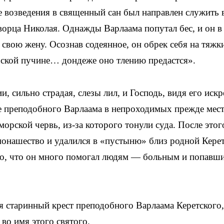
е возведения в священный сан был направлен служить 
ворца Николая. Однажды Варлаама попутал бес, и он в
свою жену. Осознав содеянное, он обрек себя на тяжк
рской пучине… дондеже оно тлению предастся».
, сильно страдая, слезы лил, и Господь, видя его искр
ве преподобного Варлаама в непроходимых прежде мес
орской червь, из-за которого тонули суда. После этог
онашество и удалился в «пустыню» близ родной Керет
но, что он много помогал людям — больным и попавш
я старинный крест преподобного Варлаама Керетского,
во имя этого святого.