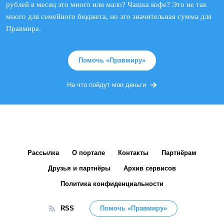
рублей в месяц это много или мало? Чашка кофе? Это не так
много для семейного бюджета, но это значительная сумма для
Правмира.
Помочь «Правмиру»
На что пойдут мои деньги
Рассылка
О портале
Контакты
Партнёрам
Друзья и партнёры
Архив сервисов
Политика конфиденциальности
RSS
Помочь «Правмиру»