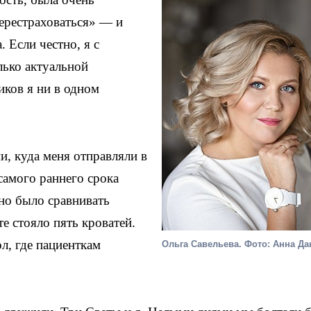
ерестраховаться» — и
 Если честно, я с
лько актуальной
ков я ни в одном
и, куда меня отправляли в
самого раннего срока
но было сравнивать
е стояло пять кроватей.
ол, где пациенткам
Ольга Савельева. Фото: Анна Д