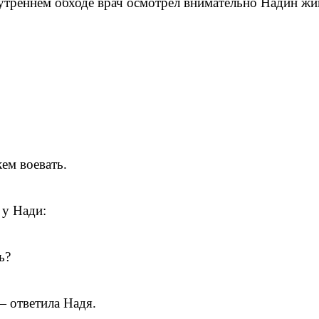
утреннем обходе врач осмотрел внимательно Надин жи
кем воевать.
а у Нади:
ь?
— ответила Надя.