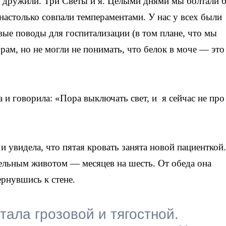
ь дружили. Три Светы и я. Целыми днями мы болтали б
настолько совпали темпераментами. У нас у всех были
вые поводы для госпитализации (в том плане, что мы
рам, но не могли не понимать, что белок в моче — это
 и говорила: «Пора выключать свет, и я сейчас не про
и увидела, что пятая кровать занята новой пациенткой
ельным животом — месяцев на шесть. От обеда она
ернувшись к стене.
тала грозовой и тягостной.