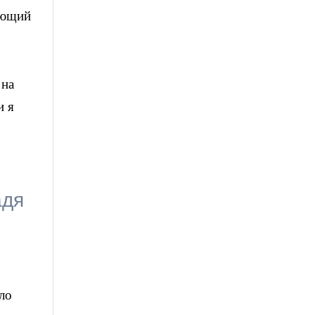
ающий
 на
и я
.
адя
ло