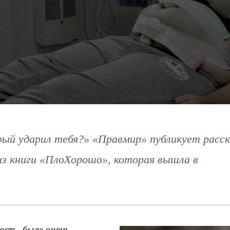
рый ударил тебя?» «Правмир» публикует расск
из книги «ПлоХорошо», которая вышла в
ость, была очень