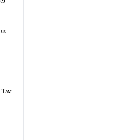
ез
 не
. Там