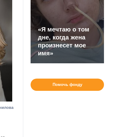
«Я мечтаю о том
дне, когда жена
произнесет мое
имя»
Помочь фонду
анилова