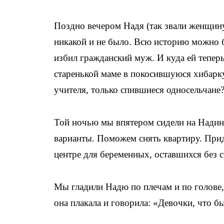
Поздно вечером Надя (так звали женщину
никакой и не было. Всю историю можно б
избил гражданский муж. И куда ей тепер
старенькой маме в покосившуюся хибарку 
учителя, только спившиеся односельчане
Той ночью мы впятером сидели на Надино
варианты. Поможем снять квартиру. Прид
центре для беременных, оставшихся без 
Мы гладили Надю по плечам и по голове, 
она плакала и говорила: «Девочки, что бы