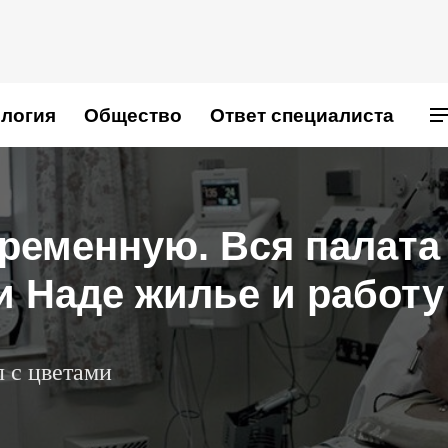
логия
Общество
Ответ специалиста
еременную. Вся палата
и Наде жилье и работу
л с цветами