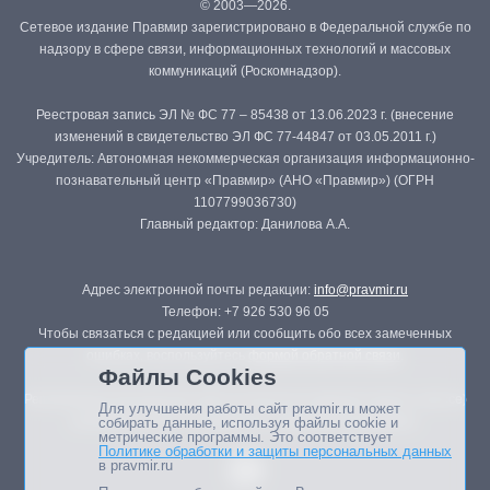
© 2003—2026.
Сетевое издание Правмир зарегистрировано в Федеральной службе по
надзору в сфере связи, информационных технологий и массовых
коммуникаций (Роскомнадзор).
Реестровая запись ЭЛ № ФС 77 – 85438 от 13.06.2023 г. (внесение
изменений в свидетельство ЭЛ ФС 77-44847 от 03.05.2011 г.)
Учредитель: Автономная некоммерческая организация информационно-
познавательный центр «Правмир» (АНО «Правмир») (ОГРН
1107799036730)
Главный редактор: Данилова А.А.
Адрес электронной почты редакции:
info@pravmir.ru
Телефон: +7 926 530 96 05
Чтобы связаться с редакцией или сообщить обо всех замеченных
ошибках, воспользуйтесь
формой обратной связи
.
Файлы Cookies
Републикация материалов сайта в печатных изданиях (книгах, прессе)
Для улучшения работы сайт pravmir.ru может
возможна только с письменного разрешения редакции.
собирать данные, используя файлы cookie и
метрические программы. Это соответствует
Политике обработки и защиты персональных данных
в pravmir.ru