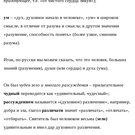
празднующее
, т.е. «от чистого сердца ликуя»);
ум
– «дух, духовное начало в человеке», «ум» в широком
смысле, в отличие от разума и смысла; в другом значении
«разумение, способность понять» (более узкое, синоним
разума).
Итак, по-русски мы можем сказать, что это человек, больших
знаний (разумения), души (или сердца) и духа (ума).
Он был
чуден зело и многаго разсуждения
– прилагательное
чудный
переводится как «удивительный, чудесный»;
рассуждением
называется «(духовное) различение», например,
добра и зла, глагол
различати
значит «различать», «отличать»,
«отбирать». Святитель был человеком весьма (
зело)
удивительным и имел дар духовного различения.