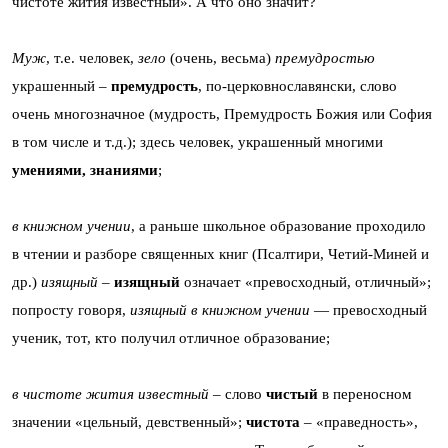
чистоте жития известный». А что оно значит?
Муж
, т.е. человек,
зело
(очень, весьма)
премудростью
украшенный –
премудрость
, по-церковнославянски, слово
очень многозначное (мудрость, Премудрость Божия или София
в том числе и т.д.); здесь человек, украшенный многими
умениями, знаниями
;
в книжном учении
, а раньше школьное образование проходило
в чтении и разборе священных книг (Псалтири, Четий-Миней и
др.)
изящный
–
изящный
означает «превосходный, отличный»;
попросту говоря,
изящный в книжном учении
— превосходный
ученик, тот, кто получил отличное образование;
в чистоте жития известный
– слово
чистый
в переносном
значении «цельный, девственный»;
чистота
– «праведность»,