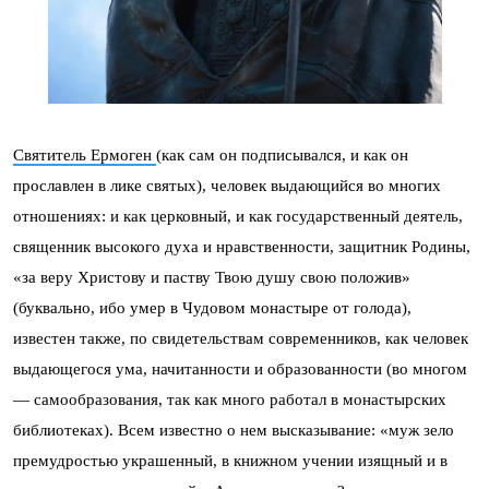
Святитель Ермоген
(как сам он подписывался, и как он
прославлен в лике святых), человек выдающийся во многих
отношениях: и как церковный, и как государственный деятель,
священник высокого духа и нравственности, защитник Родины,
«за веру Христову и паству Твою душу свою положив»
(буквально, ибо умер в Чудовом монастыре от голода),
известен также, по свидетельствам современников, как человек
выдающегося ума, начитанности и образованности (во многом
— самообразования, так как много работал в монастырских
библиотеках). Всем известно о нем высказывание: «муж зело
премудростью украшенный, в книжном учении изящный и в