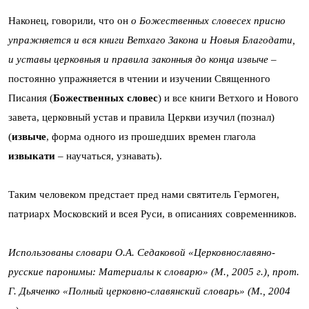
Наконец, говорили, что он
о Божественных словесех присно
упражняется и вся книги Ветхаго Закона и Новыя Благодати,
и уставы церковныя и правила законныя до конца извыче
–
постоянно упражняется в чтении и изучении Священного
Писания (
Божественных словес
) и все книги Ветхого и Нового
завета, церковный устав и правила Церкви изучил (познал)
(
извыче
, форма одного из прошедших времен глагола
извыкати
– научаться, узнавать).
Таким человеком предстает пред нами святитель Гермоген,
патриарх Московский и всея Руси, в описаниях современников.
Использованы словари О.А. Седаковой «Церковнославяно-
русские паронимы: Материалы к словарю» (М., 2005 г.), прот.
Г. Дьяченко «Полный церковно-славянский словарь» (М., 2004