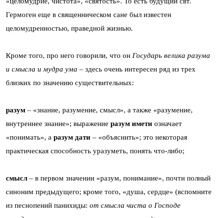
«целомудрие, чистота», «святость». То есть будущий свт.
Гермоген еще в священническом сане был известен
целомудренностью, праведной жизнью.
Кроме того, про него говорили, что он
Государь велика разума
и смысла и мудра ума
– здесь очень интересен ряд из трех
близких по значению существительных:
разум
– «знание, разумение, смысл», а также «разумение,
внутреннее знание»; выражение
разум имети
означает
«понимать», а
разум дати
– «объяснить»; это некоторая
практическая способность уразуметь, понять что-либо;
смысл
– в первом значении «разум, понимание», почти полный
синоним предыдущего; кроме того, «душа, сердце» (вспомните
из песнопений панихиды:
от смысла чиста о Господе