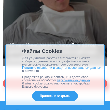
15 лет Нина лечила людей, а потом —
Файлы Cookies
разрыв аневризмы, кома и месяцы
неизвестности
Для улучшения работы сайт pravmir.ru может
собирать данные, используя файлы cookie и
метрические программы. Это соответствует
Политике обработки и защиты персональных данных
в pravmir.ru
Продолжая работу с сайтом, Вы даете свое
согласие на обработку
персональных данных
.
Помогите «Правмиру»
Файлы cookie можно отключить в настройках
Вашего браузера.
Принять и закрыть