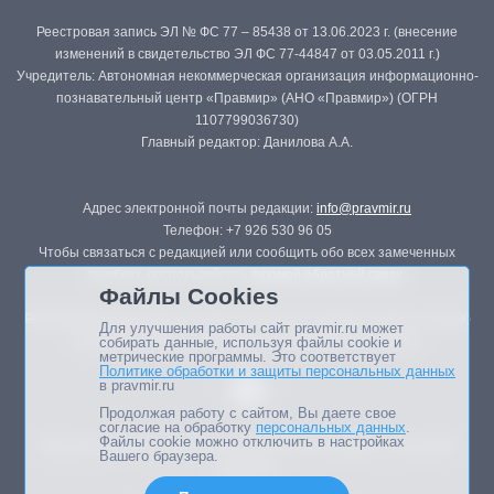
Реестровая запись ЭЛ № ФС 77 – 85438 от 13.06.2023 г. (внесение
изменений в свидетельство ЭЛ ФС 77-44847 от 03.05.2011 г.)
Учредитель: Автономная некоммерческая организация информационно-
познавательный центр «Правмир» (АНО «Правмир») (ОГРН
1107799036730)
Главный редактор: Данилова А.А.
Адрес электронной почты редакции:
info@pravmir.ru
Телефон: +7 926 530 96 05
Чтобы связаться с редакцией или сообщить обо всех замеченных
ошибках, воспользуйтесь
формой обратной связи
.
Файлы Cookies
Републикация материалов сайта в печатных изданиях (книгах, прессе)
Для улучшения работы сайт pravmir.ru может
возможна только с письменного разрешения редакции.
собирать данные, используя файлы cookie и
метрические программы. Это соответствует
Политике обработки и защиты персональных данных
в pravmir.ru
Продолжая работу с сайтом, Вы даете свое
согласие на обработку
персональных данных
.
Файлы cookie можно отключить в настройках
Мнение авторов статей портала может не совпадать с позицией
Вашего браузера.
редакции.