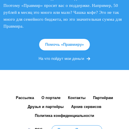
Поэтому «Правмир» просит вас о поддержке. Например, 50
рублей в месяц это много или мало? Чашка кофе? Это не так
много для семейного бюджета, но это значительная сумма для
Правмира.
Помочь «Правмиру»
На что пойдут мои деньги
Рассылка
О портале
Контакты
Партнёрам
Друзья и партнёры
Архив сервисов
Политика конфиденциальности