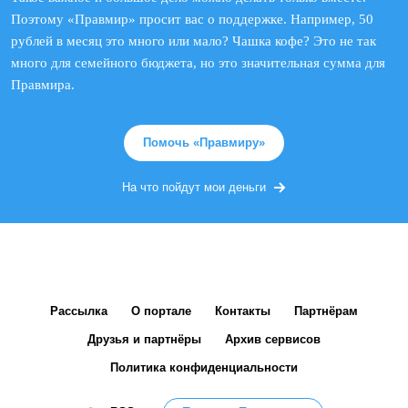
Поэтому «Правмир» просит вас о поддержке. Например, 50
рублей в месяц это много или мало? Чашка кофе? Это не так
много для семейного бюджета, но это значительная сумма для
Правмира.
Помочь «Правмиру»
На что пойдут мои деньги
Рассылка
О портале
Контакты
Партнёрам
Друзья и партнёры
Архив сервисов
Политика конфиденциальности