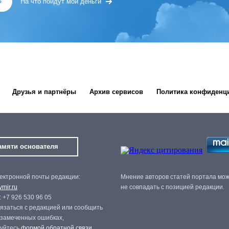
»
На что пойдут мои деньги
Друзья и партнёры
Архив сервисов
Политика конфиденц
амяти основателя
ектронной почты редакции:
Мнение авторов статей портала мо
mir.ru
не совпадать с позицией редакции.
 +7 926 530 96 05
язаться с редакцией или сообщить
 замеченных ошибках,
зуйтесь
формой обратной связи
.