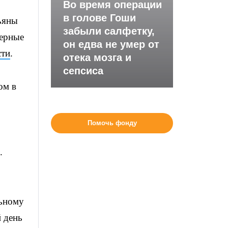
Во время операции
в голове Гоши
ьяны
забыли салфетку,
перные
он едва не умер от
ти
.
отека мозга и
сепсиса
ом в
Помочь фонду
.
льному
 день