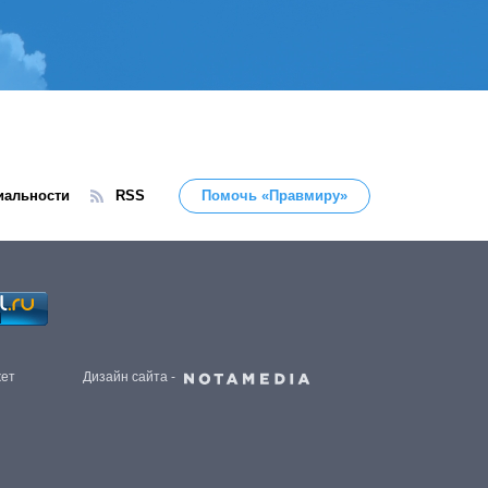
иальности
RSS
Помочь «Правмиру»
жет
Дизайн сайта -