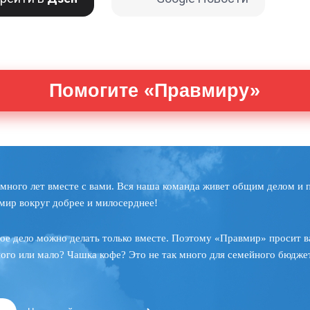
Помогите «Правмиру»
много лет вместе с вами. Вся наша команда живет общим делом и 
мир вокруг добрее и милосерднее!
ое дело можно делать только вместе. Поэтому «Правмир» просит в
ного или мало? Чашка кофе? Это не так много для семейного бюджет