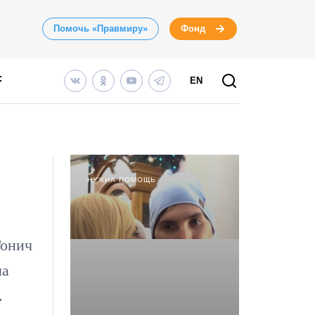
Помочь «Правмиру»
Фонд
EN
НУЖНА ПОМОЩЬ
Гонич
ла
.