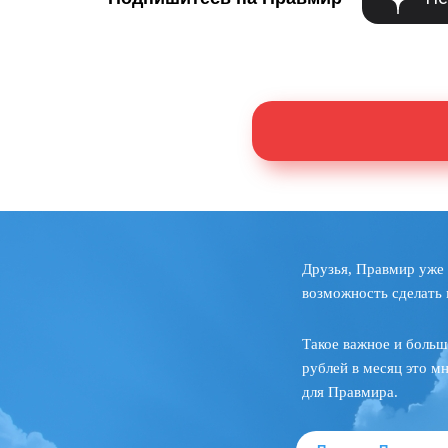
Друзья, Правмир уже 
возможность сделать 
Такое важное и больш
рублей в месяц это м
для Правмира.