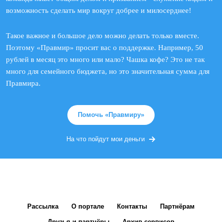
возможность сделать мир вокруг добрее и милосерднее!
Такое важное и большое дело можно делать только вместе.
Поэтому «Правмир» просит вас о поддержке. Например, 50
рублей в месяц это много или мало? Чашка кофе? Это не так
много для семейного бюджета, но это значительная сумма для
Правмира.
Помочь «Правмиру»
На что пойдут мои деньги
Рассылка
О портале
Контакты
Партнёрам
Друзья и партнёры
Архив сервисов