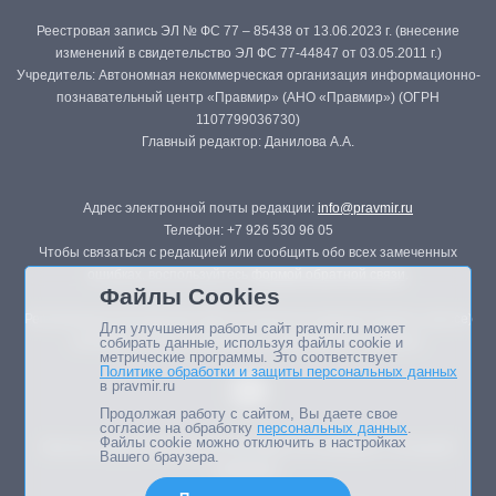
Реестровая запись ЭЛ № ФС 77 – 85438 от 13.06.2023 г. (внесение
изменений в свидетельство ЭЛ ФС 77-44847 от 03.05.2011 г.)
Учредитель: Автономная некоммерческая организация информационно-
познавательный центр «Правмир» (АНО «Правмир») (ОГРН
1107799036730)
Главный редактор: Данилова А.А.
Адрес электронной почты редакции:
info@pravmir.ru
Телефон: +7 926 530 96 05
Чтобы связаться с редакцией или сообщить обо всех замеченных
ошибках, воспользуйтесь
формой обратной связи
.
Файлы Cookies
Републикация материалов сайта в печатных изданиях (книгах, прессе)
Для улучшения работы сайт pravmir.ru может
возможна только с письменного разрешения редакции.
собирать данные, используя файлы cookie и
метрические программы. Это соответствует
Политике обработки и защиты персональных данных
в pravmir.ru
Продолжая работу с сайтом, Вы даете свое
согласие на обработку
персональных данных
.
Файлы cookie можно отключить в настройках
Мнение авторов статей портала может не совпадать с позицией
Вашего браузера.
редакции.