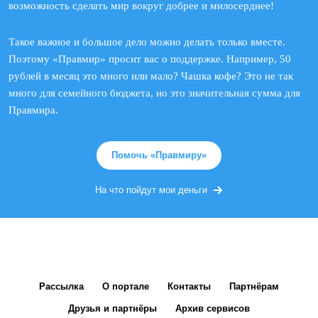
возможность сделать мир вокруг добрее и милосерднее!
Такое важное и большое дело можно делать только вместе.
Поэтому «Правмир» просит вас о поддержке. Например, 50
рублей в месяц это много или мало? Чашка кофе? Это не так
много для семейного бюджета, но это значительная сумма для
Правмира.
Помочь «Правмиру»
На что пойдут мои деньги
Рассылка
О портале
Контакты
Партнёрам
Друзья и партнёры
Архив сервисов