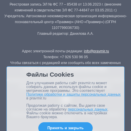
Реестровая запись ЭЛ № ФС 77 – 85438 от 13.06.2023 г. (внесение
изменений в свидетельство ЭЛ ФС 77-44847 от 03.05.2011 г.)
Учредитель: Автономная некоммерческая организация информационно-
познавательный центр «Правмир» (АНО «Правмир») (ОГРН
1107799036730)
Главный редактор: Данилова А.А.
Адрес электронной почты редакции:
info@pravmir.ru
Телефон: +7 926 530 96 05
Чтобы связаться с редакцией или сообщить обо всех замеченных
ошибках, воспользуйтесь
формой обратной связи
.
Файлы Cookies
Републикация материалов сайта в печатных изданиях (книгах, прессе)
Для улучшения работы сайт pravmir.ru может
возможна только с письменного разрешения редакции.
собирать данные, используя файлы cookie и
метрические программы. Это соответствует
Политике обработки и защиты персональных данных
в pravmir.ru
Продолжая работу с сайтом, Вы даете свое
согласие на обработку
персональных данных
.
Файлы cookie можно отключить в настройках
Мнение авторов статей портала может не совпадать с позицией
Вашего браузера.
редакции.
Принять и закрыть