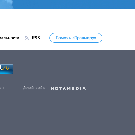
иальности
RSS
Помочь «Правмиру»
жет
Дизайн сайта -