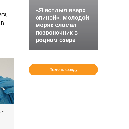
«Я всплыл вверх
та,
спиной». Молодой
 В
моряк сломал
позвоночник в
родном озере
Помочь фонду
 с