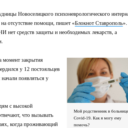
дницы Новоселицкого психоневрологического интерна
 на отсутствие помощи, пишет «
Блокнот Ставрополь
».
НИ нет средств защиты и необходимых лекарств, а
и.
а момент закрытия
ердился у 12 постояльцев
 начали появляться у
.
дям с высокой
Мой родственник в больнице
отвечают, что вызывать
Covid-19. Как я могу ему
чаях, когда проживающий
помочь?