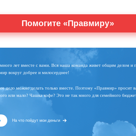
Помогите «Правмиру»
много лет вместе с вами. Вся наша команда живет общим делом и 
мир вокруг добрее и милосерднее!
ое дело можно делать только вместе. Поэтому «Правмир» просит в
ного или мало? Чашка кофе? Это не так много для семейного бюджет
»
На что пойдут мои деньги