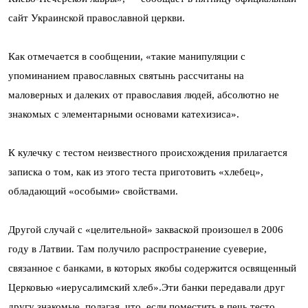
сайт Украинской православной церкви.
Как отмечается в сообщении, «такие манипуляции с
упоминанием православных святынь рассчитаны на
маловерных и далеких от православия людей, абсолютно не
знакомых с элементарными основами катехизиса».
К кулечку с тестом неизвестного происхождения прилагается
записка о том, как из этого теста приготовить «хлебец»,
обладающий «особыми» свойствами.
Другой случай с «целительной» закваской произошел в 2006
году в Латвии. Там получило распространение суеверие,
связанное с банками, в которых якобы содержится освященный
Церковью «иерусалимский хлеб».Эти банки передавали друг
другу знакомые, полагая, что, если поместить в печь тесто,