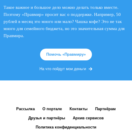
Такое важное и большое дело можно делать только вместе.
Поэтому «Правмир» просит вас о поддержке. Например, 50
рублей в месяц это много или мало? Чашка кофе? Это не так
много для семейного бюджета, но это значительная сумма для
Правмира.
Помочь «Правмиру»
На что пойдут мои деньги
Рассылка
О портале
Контакты
Партнёрам
Друзья и партнёры
Архив сервисов
Политика конфиденциальности