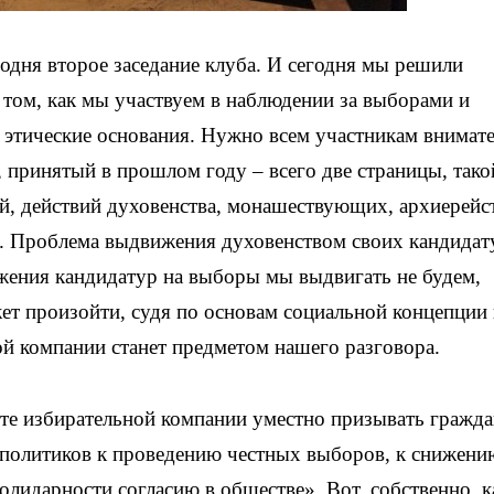
егодня второе заседание клуба. И сегодня мы решили
 том, как мы участвуем в наблюдении за выборами и
я этические основания. Нужно всем участникам внимат
 принятый в прошлом году – всего две страницы, тако
й, действий духовенства, монашествующих, архиерейс
 Проблема выдвижения духовенством своих кандидат
ения кандидатур на выборы мы выдвигать не будем,
жет произойти, судя по основам социальной концепции
й компании станет предметом нашего разговора.
ксте избирательной компании уместно призывать гражда
 политиков к проведению честных выборов, к снижени
солидарности согласию в обществе». Вот, собственно, 