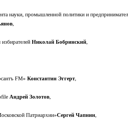
ента науки, промышленной политики и предпринимател
ьянов
,
и избирателей
Николай Бобринский
,
ерсантъ FM»
Константин Эггерт
,
file
Андрей Золотов
,
Московской Патриархии»
Сергей Чапнин
,