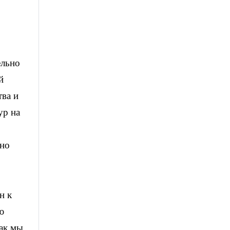
ельно
й
тва и
ур на
 но
н к
ю
как мы