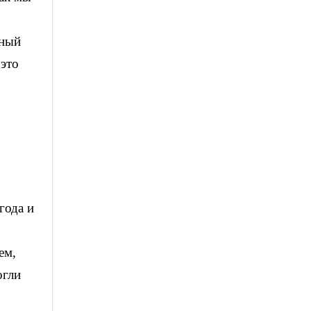
нный
 это
года и
ем,
огли