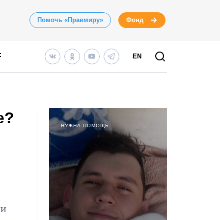
Помочь «Правмиру»
Фонд
EN
е?
НУЖНА ПОМОЩЬ
ли