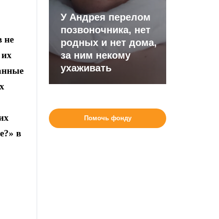
У Андрея перелом
позвоночника, нет
 не
родных и нет дома,
 их
за ним некому
ухаживать
ванные
х
их
Помочь фонду
е?» в