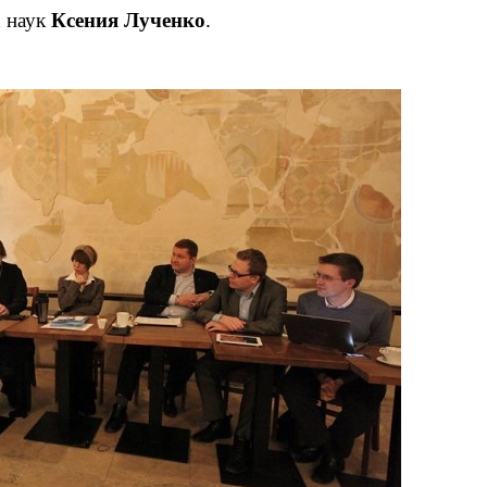
х наук
Ксения Лученко
.