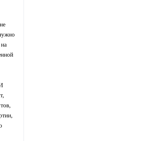
не
 нужно
 на
енной
 И
т,
тов,
ртии,
о