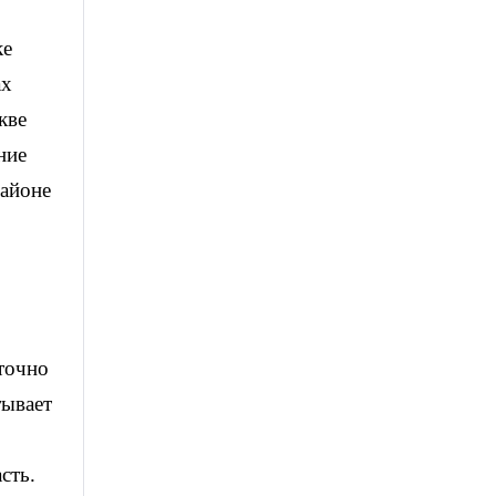
ке
ах
кве
ние
районе
аточно
тывает
сть.