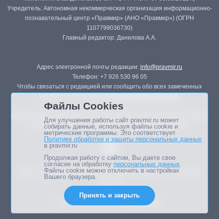
Учредитель: Автономная некоммерческая организация информационно-
познавательный центр «Правмир» (АНО «Правмир») (ОГРН
1107799036730)
Главный редактор: Данилова А.А.
Адрес электронной почты редакции:
info@pravmir.ru
Телефон: +7 926 530 96 05
Чтобы связаться с редакцией или сообщить обо всех замеченных
ошибках, воспользуйтесь
формой обратной связи
.
Файлы Cookies
Републикация материалов сайта в печатных изданиях (книгах, прессе)
Для улучшения работы сайт pravmir.ru может
возможна только с письменного разрешения редакции.
собирать данные, используя файлы cookie и
метрические программы. Это соответствует
Политике обработки и защиты персональных данных
в pravmir.ru
Продолжая работу с сайтом, Вы даете свое
согласие на обработку
персональных данных
.
Файлы cookie можно отключить в настройках
Мнение авторов статей портала может не совпадать с позицией
Вашего браузера.
редакции.
Принять и закрыть
Дизайн сайта -