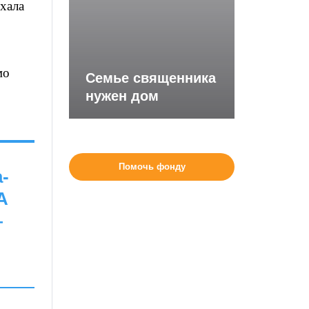
хала
мо
Семье священника
нужен дом
Помочь фонду
-
А
—