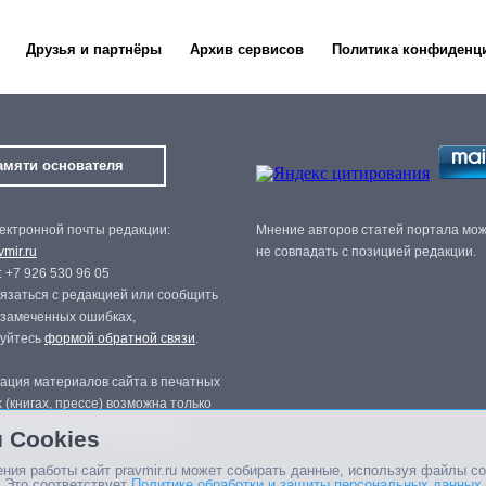
Друзья и партнёры
Архив сервисов
Политика конфиденц
амяти основателя
ектронной почты редакции:
Мнение авторов статей портала мо
mir.ru
не совпадать с позицией редакции.
 +7 926 530 96 05
язаться с редакцией или сообщить
 замеченных ошибках,
зуйтесь
формой обратной связи
.
ация материалов сайта в печатных
 (книгах, прессе) возможна только
нного разрешения редакции.
 Cookies
ния работы сайт pravmir.ru может собирать данные, используя файлы co
 Это соответствует
Политике обработки и защиты персональных данных