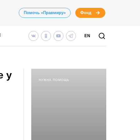
Помочь «Правмиру»
Фонд
EN
е у
НУЖНА ПОМОЩЬ