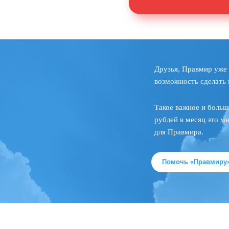
Друзья, Правмир уже 
возможность сделать 
Такое важное и больш
рублей в месяц это м
для Правмира.
Помочь «Правмиру