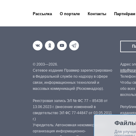
Рассылка
О портале
Контакты
Партнёрам
П
© 2003—2026.
Адрес эл
Сетевое издание Правмир зарегистрировано
info@prav
в Федеральной службе по надзору в сфере
Телефон:
связи, информационных технологий и
Чтобы св
массовых коммуникаций (Роскомнадзор).
обо всех
восполь
Реестровая запись ЭЛ № ФС 77 – 85438 от
13.06.2023 г. (внесение изменений в
Републик
свидетельство ЭЛ ФС 77-44847 от 03.05.2011
изданиях
г.)
с письме
Файлы
Учредитель: Автономная некоммерческая
организация информационно-
Для улучше
программы.