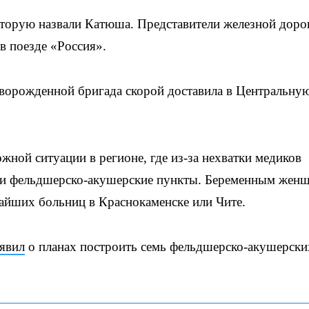
оторую назвали Катюша. Представители железной доро
в поезде «Россия».
ворожденной бригада скорой доставила в Центральну
жной ситуации в регионе, где из-за нехватки медиков
ы и фельдшерско-акушерские пункты. Беременным жен
айших больниц в Краснокаменске или Чите.
аявил
о планах построить семь фельдшерско-акушерски