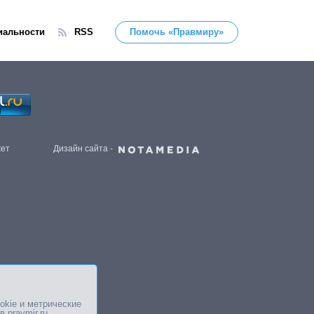
иальности
RSS
Помочь «Правмиру»
жет
Дизайн сайта -
okie и метрические
в pravmir.ru