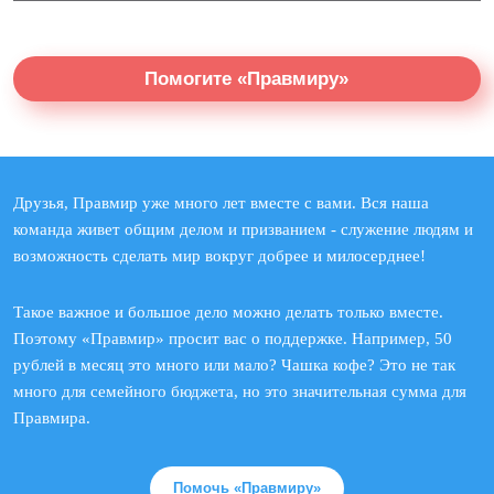
Помогите «Правмиру»
Друзья, Правмир уже много лет вместе с вами. Вся наша
команда живет общим делом и призванием - служение людям и
возможность сделать мир вокруг добрее и милосерднее!
Такое важное и большое дело можно делать только вместе.
Поэтому «Правмир» просит вас о поддержке. Например, 50
рублей в месяц это много или мало? Чашка кофе? Это не так
много для семейного бюджета, но это значительная сумма для
Правмира.
Помочь «Правмиру»