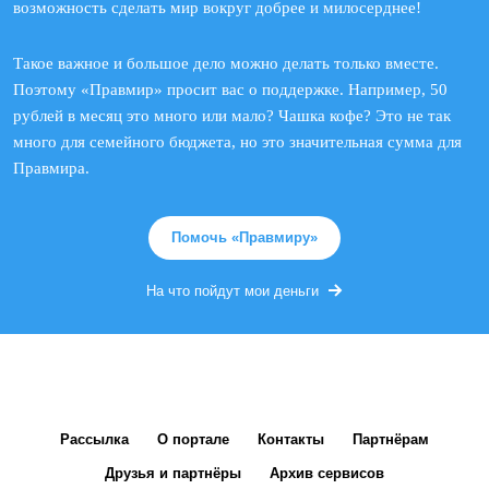
возможность сделать мир вокруг добрее и милосерднее!
Такое важное и большое дело можно делать только вместе.
Поэтому «Правмир» просит вас о поддержке. Например, 50
рублей в месяц это много или мало? Чашка кофе? Это не так
много для семейного бюджета, но это значительная сумма для
Правмира.
Помочь «Правмиру»
На что пойдут мои деньги
Рассылка
О портале
Контакты
Партнёрам
Друзья и партнёры
Архив сервисов