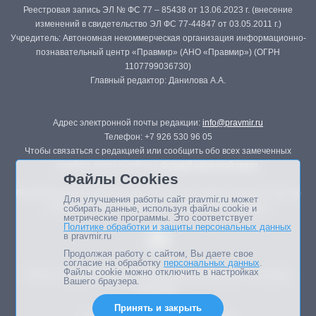
Реестровая запись ЭЛ № ФС 77 – 85438 от 13.06.2023 г. (внесение
изменений в свидетельство ЭЛ ФС 77-44847 от 03.05.2011 г.)
Учредитель: Автономная некоммерческая организация информационно-
познавательный центр «Правмир» (АНО «Правмир») (ОГРН
1107799036730)
Главный редактор: Данилова А.А.
Адрес электронной почты редакции:
info@pravmir.ru
Телефон: +7 926 530 96 05
Чтобы связаться с редакцией или сообщить обо всех замеченных
ошибках, воспользуйтесь
формой обратной связи
.
Файлы Cookies
Републикация материалов сайта в печатных изданиях (книгах, прессе)
Для улучшения работы сайт pravmir.ru может
возможна только с письменного разрешения редакции.
собирать данные, используя файлы cookie и
метрические программы. Это соответствует
Политике обработки и защиты персональных данных
в pravmir.ru
Продолжая работу с сайтом, Вы даете свое
согласие на обработку
персональных данных
.
Файлы cookie можно отключить в настройках
Мнение авторов статей портала может не совпадать с позицией
Вашего браузера.
редакции.
Принять и закрыть