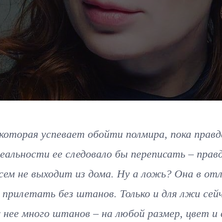
 которая успевает обойти полмира, пока правд
еальности ее следовало бы переписать – прав
сем не выходит из дома. Ну а ложь? Она в от
 прилетать без штанов. Только и для лжи сей
у нее много штанов – на любой размер, цвет и 