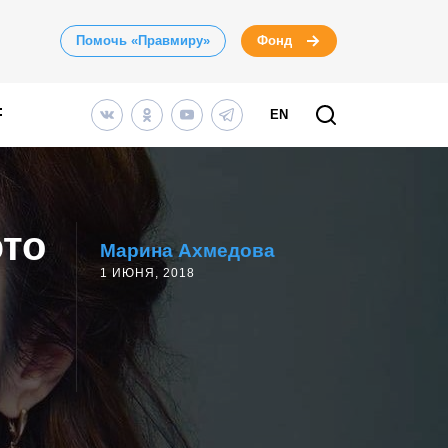
Помочь «Правмиру»
Фонд
EN
это
Марина Ахмедова
1 ИЮНЯ, 2018