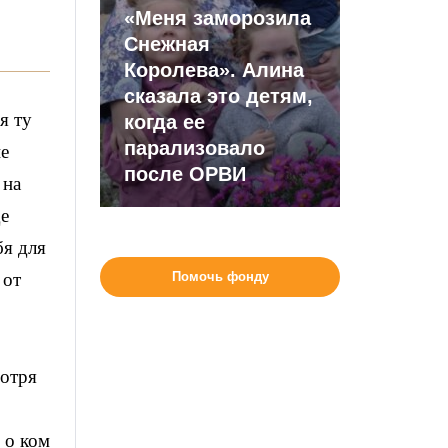
«Меня заморозила
Снежная
Королева». Алина
сказала это детям,
я ту
когда ее
парализовало
не
после ОРВИ
 на
де
бя для
 от
Помочь фонду
мотря
 о ком