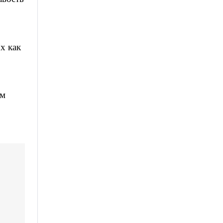
х как
ем