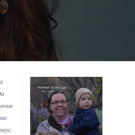
а
НУЖНА ПОМОЩЬ
да
личие
час
вкус.