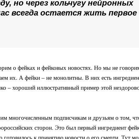
у, но через кольчугу нейронных
 нас всегда остается жить первое
орим о фейках и фейковых новостях. Но мы не говори
аем их. А фейки – не монолитны. В них есть ингредиен
енко – хороший иллюстративный пример этой нездоров
оим многочисленным подписчикам и друзьям о том, чт
ороссийских сторон. Это был первый ингредиент фейк
о готовилось к принятию новости о его смерти. Тут м