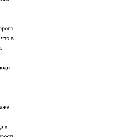
торого
 что в
.
Люди
даже
а в
авость