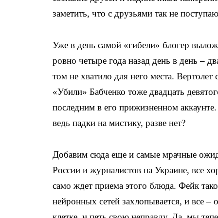
заметить, что с друзьями так не поступаю
Уже в день самой «гибели» блогер выложи
ровно четыре года назад день в день – дв
том не хватило для него места. Вертолет 
«Убили» Бабченко тоже двадцать девятого
последним в его прижизненном аккаунте.
ведь падки на мистику, разве нет?
Добавим сюда еще и самые мрачные ожида
России и журналистов на Украине, все х
само ждет приема этого блюда. Фейк тако
нейронных сетей захлопывается, и все – о
клетке, и петь свою неправду. Да, мы теп