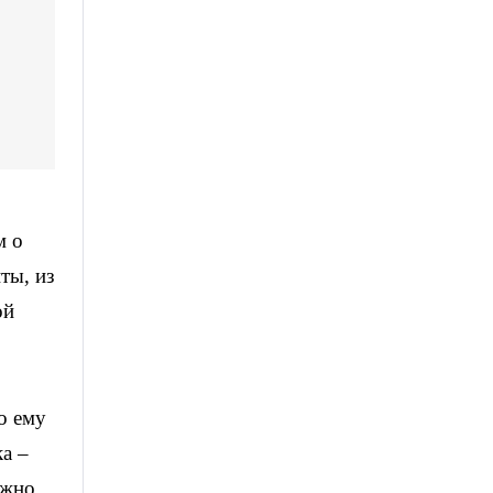
м о
ты, из
ой
о ему
а –
ожно