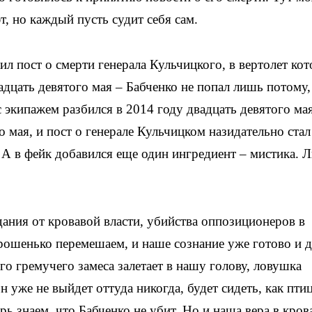
т, но каждый пусть судит себя сам.
л пост о смерти генерала Кульчицкого, в вертолет ко
адцать девятого мая – Бабченко не попал лишь потому,
с экипажем разбился в 2014 году двадцать девятого мая
 мая, и пост о генерале Кульчицком назидательно стал
 А в фейк добавился еще один ингредиент – мистика. 
ния от кровавой власти, убийства оппозиционеров в
орошенько перемешаем, и наше сознание уже готово и 
го гремучего замеса залетает в нашу голову, ловушка
н уже не выйдет оттуда никогда, будет сидеть, как птиц
ерь знаем, что Бабченко не убит. Но и наша вера в кров