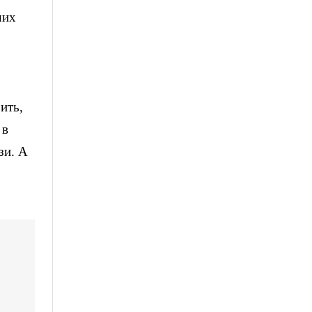
ших
ить,
 в
зи. А