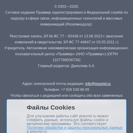
© 2003—2026.
Сетевое издание Правмир зарегистрировано в Федеральной службе по
надзору в сфере связи, информационных технологий и массовых
коммуникаций (Роскомнадзор).
Реестровая запись ЭЛ № ФС 77 – 85438 от 13.06.2023 г. (внесение
изменений в свидетельство ЭЛ ФС 77-44847 от 03.05.2011 г.)
Учредитель: Автономная некоммерческая организация информационно-
познавательный центр «Правмир» (АНО «Правмир») (ОГРН
1107799036730)
Главный редактор: Данилова А.А.
Адрес электронной почты редакции:
info@pravmir.ru
Телефон: +7 926 530 96 05
Чтобы связаться с редакцией или сообщить обо всех замеченных
ошибках, воспользуйтесь
формой обратной связи
.
Файлы Cookies
Републикация материалов сайта в печатных изданиях (книгах, прессе)
Для улучшения работы сайт pravmir.ru может
возможна только с письменного разрешения редакции.
собирать данные, используя файлы cookie и
метрические программы. Это соответствует
Политике обработки и защиты персональных данных
в pravmir.ru