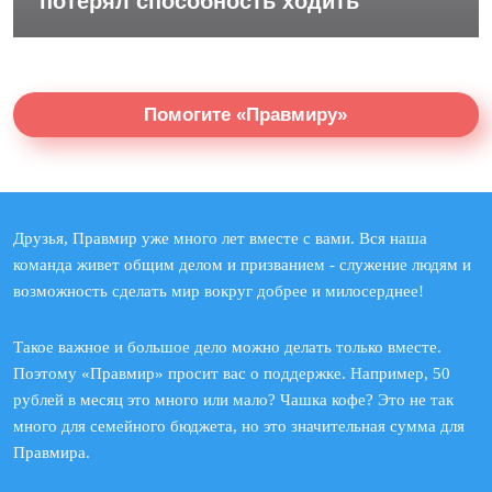
потерял способность ходить
Помогите «Правмиру»
Друзья, Правмир уже много лет вместе с вами. Вся наша
команда живет общим делом и призванием - служение людям и
возможность сделать мир вокруг добрее и милосерднее!
Такое важное и большое дело можно делать только вместе.
Поэтому «Правмир» просит вас о поддержке. Например, 50
рублей в месяц это много или мало? Чашка кофе? Это не так
много для семейного бюджета, но это значительная сумма для
Правмира.