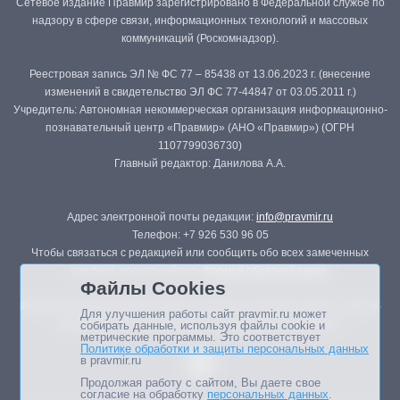
Сетевое издание Правмир зарегистрировано в Федеральной службе по
надзору в сфере связи, информационных технологий и массовых
коммуникаций (Роскомнадзор).
Реестровая запись ЭЛ № ФС 77 – 85438 от 13.06.2023 г. (внесение
изменений в свидетельство ЭЛ ФС 77-44847 от 03.05.2011 г.)
Учредитель: Автономная некоммерческая организация информационно-
познавательный центр «Правмир» (АНО «Правмир») (ОГРН
1107799036730)
Главный редактор: Данилова А.А.
Адрес электронной почты редакции:
info@pravmir.ru
Телефон: +7 926 530 96 05
Чтобы связаться с редакцией или сообщить обо всех замеченных
ошибках, воспользуйтесь
формой обратной связи
.
Файлы Cookies
Републикация материалов сайта в печатных изданиях (книгах, прессе)
Для улучшения работы сайт pravmir.ru может
возможна только с письменного разрешения редакции.
собирать данные, используя файлы cookie и
метрические программы. Это соответствует
Политике обработки и защиты персональных данных
в pravmir.ru
Продолжая работу с сайтом, Вы даете свое
согласие на обработку
персональных данных
.