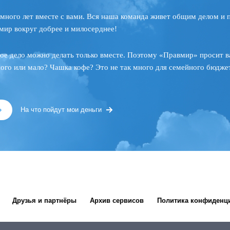
много лет вместе с вами. Вся наша команда живет общим делом и 
мир вокруг добрее и милосерднее!
ое дело можно делать только вместе. Поэтому «Правмир» просит в
ного или мало? Чашка кофе? Это не так много для семейного бюджет
»
На что пойдут мои деньги
Друзья и партнёры
Архив сервисов
Политика конфиденц