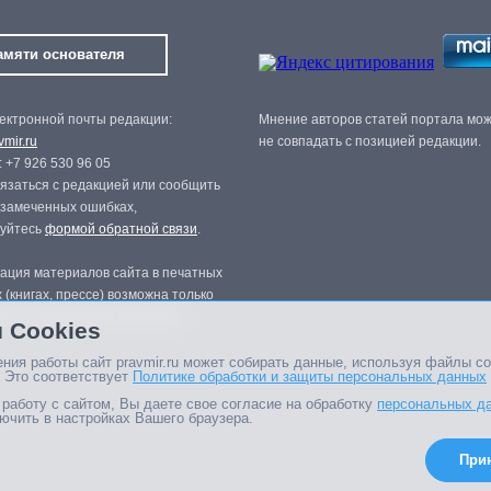
амяти основателя
ектронной почты редакции:
Мнение авторов статей портала мо
mir.ru
не совпадать с позицией редакции.
 +7 926 530 96 05
язаться с редакцией или сообщить
 замеченных ошибках,
зуйтесь
формой обратной связи
.
ация материалов сайта в печатных
 (книгах, прессе) возможна только
нного разрешения редакции.
 Cookies
ния работы сайт pravmir.ru может собирать данные, используя файлы co
 Это соответствует
Политике обработки и защиты персональных данных
работу с сайтом, Вы даете свое согласие на обработку
персональных д
ючить в настройках Вашего браузера.
При