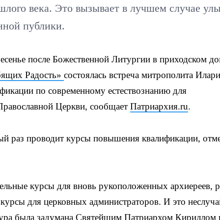
шлого века. Это вызывает в лучшем случае ул
нной публики.
сенье после Божественной Литургии в приходском до
бящих Радость»
состоялась встреча митрополита Илар
фикации по современному естествознанию для
Православной Церкви, сообщает
Патриархия.ru
.
ый раз проводит курсы повышения квалификации, отм
дельные курсы для вновь рукоположенных архиереев, р
курсы для церковных администраторов. И это неслуча
тура была задумана Святейшим Патриархом Кириллом 