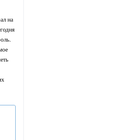
ал на
егодня
оль.
мое
меть
их