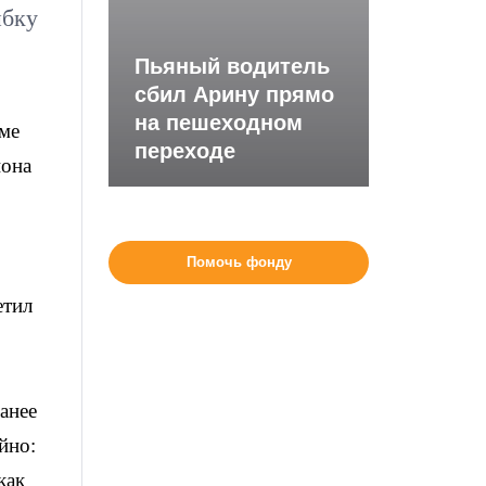
ыбку
Пьяный водитель
сбил Арину прямо
на пешеходном
ме
переходе
иона
Помочь фонду
етил
анее
йно:
как