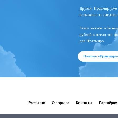
Друзья, Правмир уже 
возможность сделать 
Такое важное и больш
рублей в месяц это м
для Правмира.
Помочь «Правмиру
Рассылка
О портале
Контакты
Партнёрам