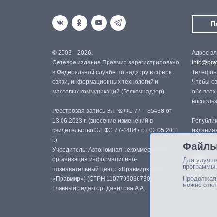
П
© 2003—2026.
Адрес эл
Сетевое издание Правмир зарегистрировано
info@prav
в Федеральной службе по надзору в сфере
Телефон:
связи, информационных технологий и
Чтобы св
массовых коммуникаций (Роскомнадзор).
обо всех
восполь
Реестровая запись ЭЛ № ФС 77 – 85438 от
13.06.2023 г. (внесение изменений в
Републик
свидетельство ЭЛ ФС 77-44847 от 03.05.2011
изданиях
г.)
с письме
Файлы
Учредитель: Автономная некоммерческая
организация информационно-
Для улучше
программы.
познавательный центр «Правмир» (АНО
Продолжая 
«Правмир») (ОГРН 1107799036730)
можно откл
Главный редактор: Данилова А.А.