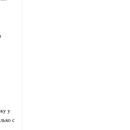
и
бку у
лько с