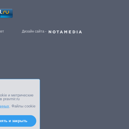
жет
Дизайн сайта -
okie и метрические
в pravmir.ru
анных
. Файлы cookie
нять и закрыть