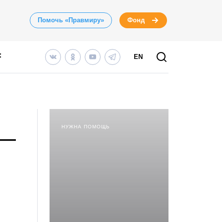
Помочь «Правмиру»
Фонд
EN
НУЖНА ПОМОЩЬ
 —