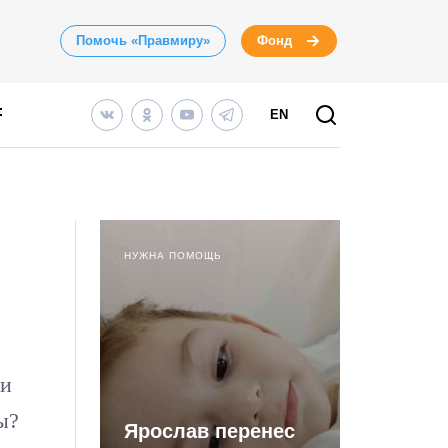
Помочь «Правмиру»
Фонд
EN
НУЖНА ПОМОЩЬ
ти
ы?
Ярослав перенес