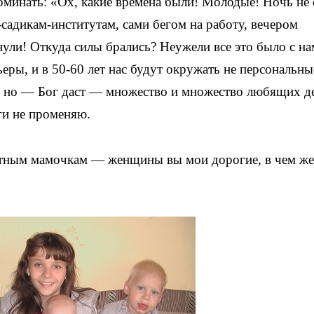
оминать: «Ох, какие времена были! Молодые! Ночь не 
садикам-институтам, сами бегом на работу, вечером
ули! Откуда силы брались? Неужели все это было с на
еры, и в 50-60 лет нас будут окружать не персональны
, но — Бог даст — множество и множество любящих де
ьги не променяю.
детным мамочкам — женщины вы мои дорогие, в чем ж