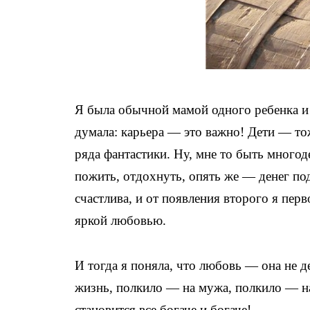
Я была обычной мамой одного ребенка и 
думала: карьера — это важно! Дети — то
ряда фантастики. Ну, мне то быть много
пожить, отдохнуть, опять же — денег по
счастлива, и от появления второго я перв
яркой любовью.
И тогда я поняла, что любовь — она не де
жизнь, полкило — на мужа, полкило — на
становится все богаче и богаче!