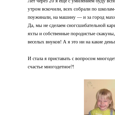
Лет через 20 я еще с умилением буду всп
утром вскочили, всех собрали по школам-
поужинали, на машину — и за город махн
Да, мы не сделаем сногсшибательной карь
яхты и собственные породистые скакуны
веселых внуков! А я это ни на какие ден
И стала я приставать с вопросом много
счастье многодетное?!