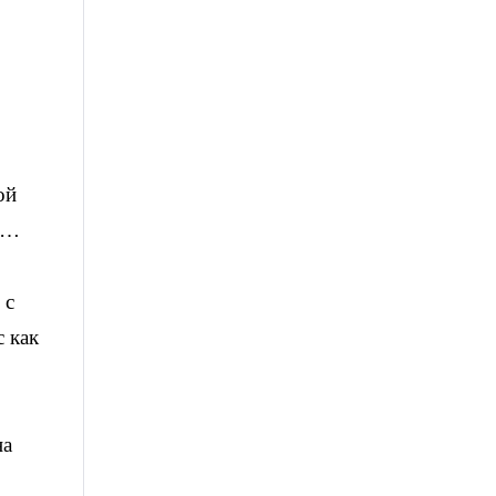
ой
ни…
 с
с как
на