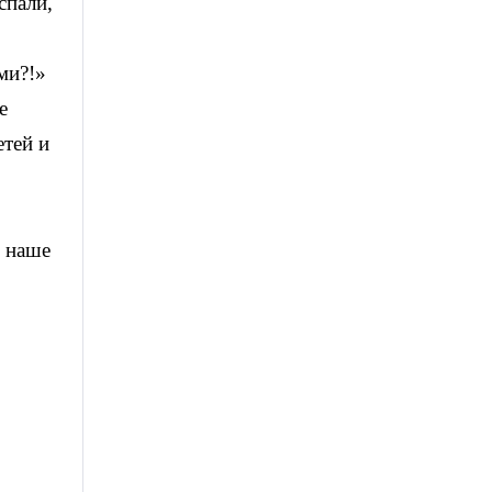
спали,
ми?!»
е
тей и
е наше