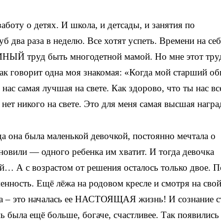
боту о детях. И школа, и детсады, и занятия по
 два раза в неделю. Все хотят успеть. Времени на себ
МНЫЙ труд быть многодетной мамой. Но мне этот тру
говорит одна моя знакомая: «Когда мой старший об
нас самая лучшая на свете. Как здорово, что ты нас вс
нет никого на свете. Это для меня самая высшая награ
гда она была маленькой девочкой, постоянно мечтала о
ановили — одного ребенка им хватит. И тогда девочка
ей… А с возрастом от решения осталось только двое. 
менность. Ещё лёжа на родовом кресле и смотря на сво
а – это началась ее НАСТОЯЩАЯ жизнь! И сознание с
ь была ещё больше, богаче, счастливее. Так появились