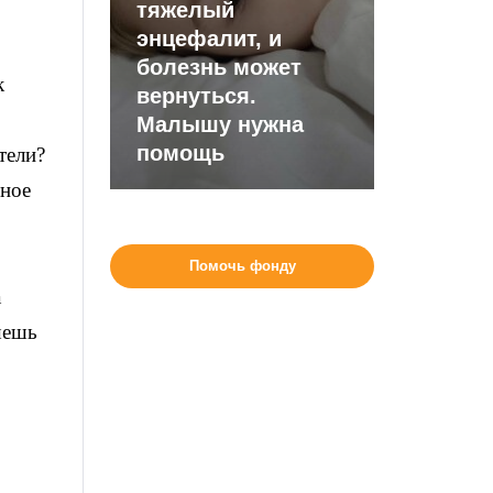
тяжелый
энцефалит, и
болезнь может
к
вернуться.
Малышу нужна
помощь
тели?
бное
Помочь фонду
а
шешь