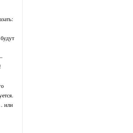
азать:
 будут
—
!
го
уется.
… или