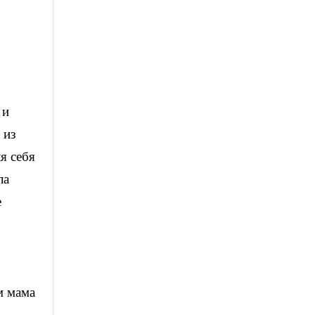
 и
 из
я себя
ла
е
м мама