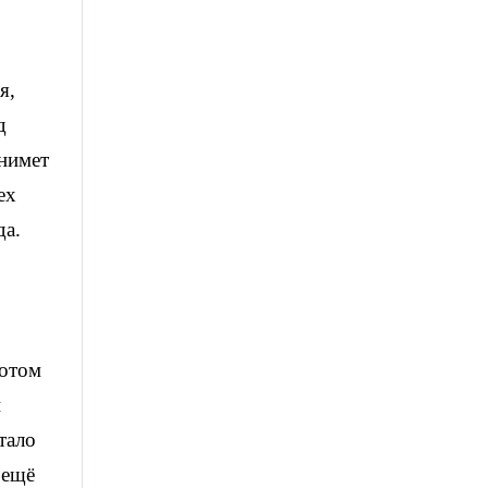
я,
д
нимет
ех
да.
Потом
й
тало
 ещё