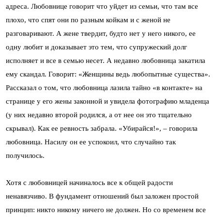
адреса. Любовнице говорит что уйдет из семьи, что там все
плохо, что спят они по разным койкам и с женой не
разговаривают. А жене твердит, будто нет у него никого, ее
одну любит и доказывает это тем, что супружеский долг
исполняет и все в семью несет. А недавно любовница закатила
ему скандал. Говорит: «Женщины ведь любопытные существа».
Рассказал о том, что любовница лазила тайно «в контакте» на
странице у его жены законной и увидела фотографию младенца
(у них недавно второй родился, а от нее он это тщательно
скрывал). Как ее ревность забрала. «Убирайся!», – говорила
любовница. Насилу он ее успокоил, что случайно так
получилось.
Хотя с любовницей начиналось все к общей радости
ненавязчиво. В фундамент отношений был заложен простой
принцип: никто никому ничего не должен. Но со временем все