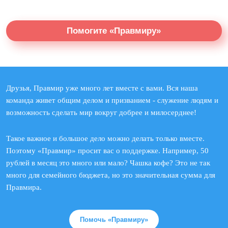
Помогите «Правмиру»
Друзья, Правмир уже много лет вместе с вами. Вся наша
команда живет общим делом и призванием - служение людям и
возможность сделать мир вокруг добрее и милосерднее!
Такое важное и большое дело можно делать только вместе.
Поэтому «Правмир» просит вас о поддержке. Например, 50
рублей в месяц это много или мало? Чашка кофе? Это не так
много для семейного бюджета, но это значительная сумма для
Правмира.
Помочь «Правмиру»