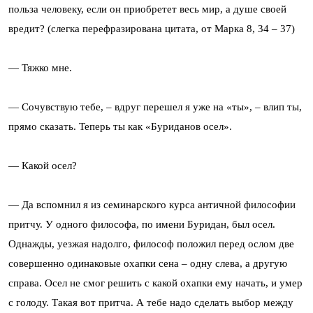
польза человеку, если он приобретет весь мир, а душе своей
вредит? (слегка перефразирована цитата, от Марка 8, 34 – 37)
— Тяжко мне.
— Сочувствую тебе, – вдруг перешел я уже на «ты», – влип ты,
прямо сказать. Теперь ты как «Буриданов осел».
— Какой осел?
— Да вспомнил я из семинарского курса античной философии
притчу. У одного философа, по имени Буридан, был осел.
Однажды, уезжая надолго, философ положил перед ослом две
совершенно одинаковые охапки сена – одну слева, а другую
справа. Осел не смог решить с какой охапки ему начать, и умер
с голоду. Такая вот притча. А тебе надо сделать выбор между