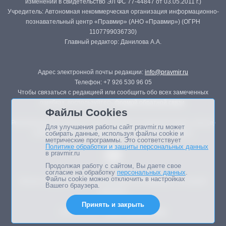
изменений в свидетельство ЭЛ ФС 77-44847 от 03.05.2011 г.)
Учредитель: Автономная некоммерческая организация информационно-
познавательный центр «Правмир» (АНО «Правмир») (ОГРН
1107799036730)
Главный редактор: Данилова А.А.
Адрес электронной почты редакции:
info@pravmir.ru
Телефон: +7 926 530 96 05
Чтобы связаться с редакцией или сообщить обо всех замеченных
ошибках, воспользуйтесь
формой обратной связи
.
Файлы Cookies
Републикация материалов сайта в печатных изданиях (книгах, прессе)
Для улучшения работы сайт pravmir.ru может
возможна только с письменного разрешения редакции.
собирать данные, используя файлы cookie и
метрические программы. Это соответствует
Политике обработки и защиты персональных данных
в pravmir.ru
Продолжая работу с сайтом, Вы даете свое
согласие на обработку
персональных данных
.
Файлы cookie можно отключить в настройках
Мнение авторов статей портала может не совпадать с позицией
Вашего браузера.
редакции.
Принять и закрыть
Дизайн сайта -