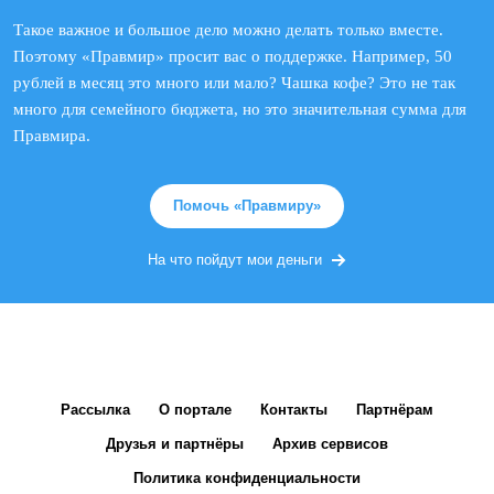
Такое важное и большое дело можно делать только вместе.
Поэтому «Правмир» просит вас о поддержке. Например, 50
рублей в месяц это много или мало? Чашка кофе? Это не так
много для семейного бюджета, но это значительная сумма для
Правмира.
Помочь «Правмиру»
На что пойдут мои деньги
Рассылка
О портале
Контакты
Партнёрам
Друзья и партнёры
Архив сервисов
Политика конфиденциальности