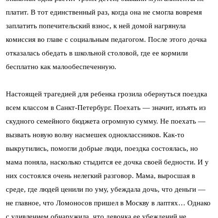
платит. В тот единственный раз, когда она не смогла вовремя
заплатить попечительский взнос, к ней домой нагрянула
комиссия во главе с социальным педагогом. После этого дочка
отказалась обедать в школьной столовой, где ее кормили
бесплатно как малообеспеченную.
Настоящей трагедией для ребенка грозила обернуться поездка
всем классом в Санкт-Петербург. Поехать — значит, изъять из
скудного семейного бюджета огромную сумму. Не поехать —
вызвать новую волну насмешек одноклассников. Как-то
выкрутились, помогли добрые люди, поездка состоялась, но
мама поняла, насколько стыдится ее дочка своей бедности. И у
них состоялся очень нелегкий разговор. Мама, выросшая в
среде, где людей ценили по уму, убеждала дочь, что деньги —
не главное, что Ломоносов пришел в Москву в лаптях… Однако
с удивлением обнаружила, что девочка ее убеждений не