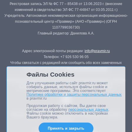
Реестровая запись ЭЛ № ФС 77 – 85438 от 13.06.2023 г. (внесение
изменений в свидетельство ЭЛ ФС 77-44847 от 03.05.2011 г.)
Учредитель: Автономная некоммерческая организация информационно-
познавательный центр «Правмир» (АНО «Правмир») (ОГРН
1107799036730)
Главный редактор: Данилова А.А.
Адрес электронной почты редакции:
info@pravmir.ru
Телефон: +7 926 530 96 05
Чтобы связаться с редакцией или сообщить обо всех замеченных
ошибках, воспользуйтесь
формой обратной связи
.
Файлы Cookies
Републикация материалов сайта в печатных изданиях (книгах, прессе)
Для улучшения работы сайт pravmir.ru может
возможна только с письменного разрешения редакции.
собирать данные, используя файлы cookie и
метрические программы. Это соответствует
Политике обработки и защиты персональных данных
в pravmir.ru
Продолжая работу с сайтом, Вы даете свое
согласие на обработку
персональных данных
.
Файлы cookie можно отключить в настройках
Мнение авторов статей портала может не совпадать с позицией
Вашего браузера.
редакции.
Принять и закрыть