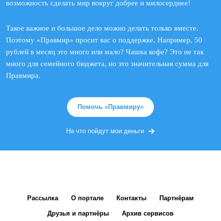
возможность сделать мир вокруг добрее и милосерднее!
Такое важное и большое дело можно делать только вместе.
Поэтому «Правмир» просит вас о поддержке. Например, 50
рублей в месяц это много или мало? Чашка кофе? Это не так
много для семейного бюджета, но это значительная сумма для
Правмира.
Помочь «Правмиру»
На что пойдут мои деньги
Рассылка
О портале
Контакты
Партнёрам
Друзья и партнёры
Архив сервисов