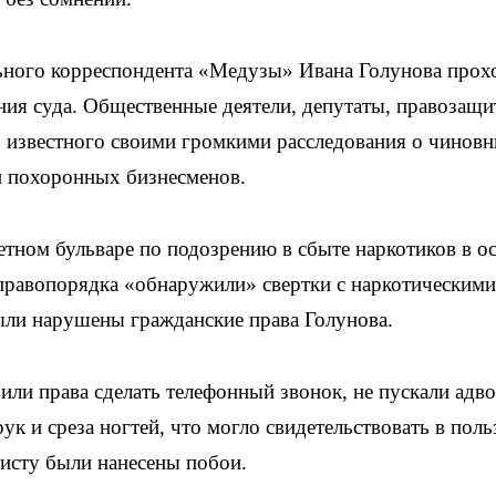
ного корреспондента «Медузы» Ивана Голунова прохо
ния суда. Общественные деятели, депутаты, правозащ
 известного своими громкими расследования о чиновн
и похоронных бизнесменов.
етном бульваре по подозрению в сбыте наркотиков в о
 правопорядка «обнаружили» свертки с наркотическими
ыли нарушены гражданские права Голунова.
или права сделать телефонный звонок, не пускали адво
ук и среза ногтей, что могло свидетельствовать в поль
исту были нанесены побои.