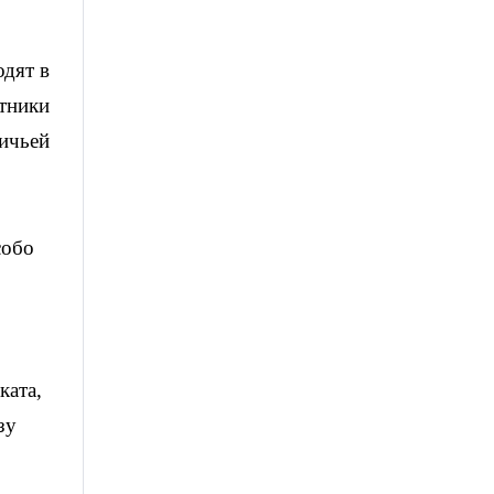
дят в
итники
ичьей
собо
ката,
зу