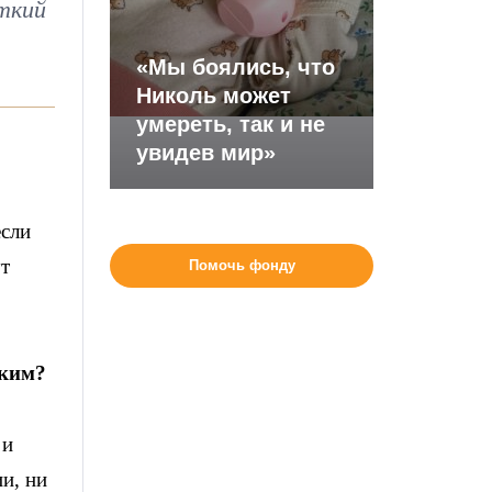
ткий
«Мы боялись, что
Николь может
умереть, так и не
увидев мир»
если
ут
Помочь фонду
аким?
 и
и, ни