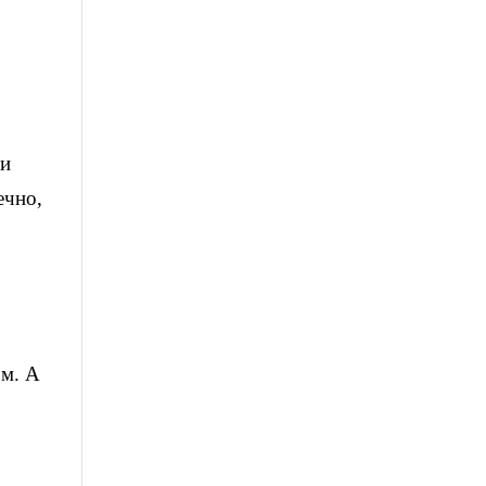
ли
ечно,
ом. А