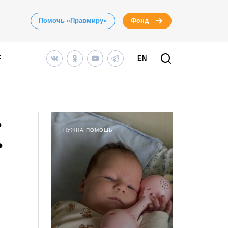
Помочь «Правмиру»
Фонд
EN
ь
НУЖНА ПОМОЩЬ
ь