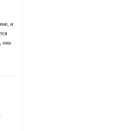
ене, и
тся
, она
т