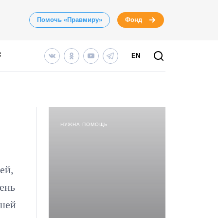
Помочь «Правмиру»
Фонд
EN
НУЖНА ПОМОЩЬ
ей,
чень
чшей