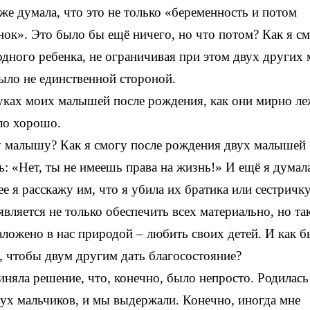
же думала, что это не только «беременность и потом
нок». Это было бы ещё ничего, но что потом? Как я с
одного ребенка, не ограничивая при этом двух других
было не единственной стороной.
 руках моих малышей после рождения, как они мирно ле
ыло хорошо.
му малышу? Как я смогу после рождения двух малышей
ь: «Нет, ты не имеешь права на жизнь!» И ещё я думал
ее я расскажу им, что я убила их братика или сестричк
является не только обеспечить всех материально, но та
заложено в нас природой – любить своих детей. И как б
о, чтобы двум другим дать благосостояние?
няла решение, что, конечно, было непросто. Родилась
двух мальчиков, и мы выдержали. Конечно, иногда мне