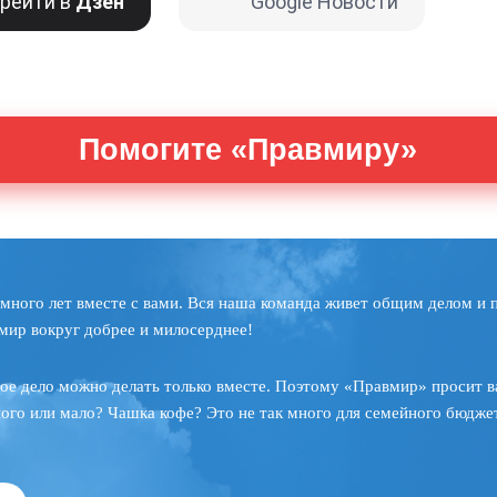
рейти в
Дзен
Google Новости
Помогите «Правмиру»
много лет вместе с вами. Вся наша команда живет общим делом и 
мир вокруг добрее и милосерднее!
ое дело можно делать только вместе. Поэтому «Правмир» просит в
ного или мало? Чашка кофе? Это не так много для семейного бюджет