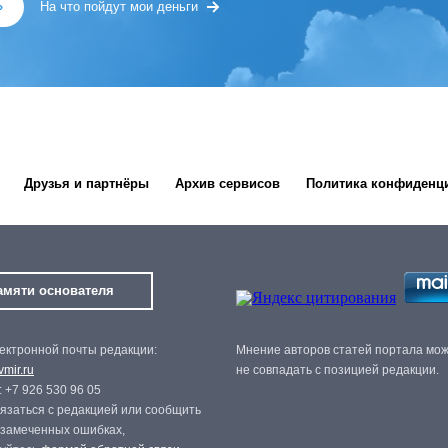
»
На что пойдут мои деньги
Друзья и партнёры
Архив сервисов
Политика конфиденц
амяти основателя
ектронной почты редакции:
Мнение авторов статей портала мо
mir.ru
не совпадать с позицией редакции.
 +7 926 530 96 05
язаться с редакцией или сообщить
 замеченных ошибках,