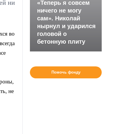
ей ни
«Теперь я совсем
ничего не могу
сам». Николай
нырнул и ударился
хся во
головой о
бетонную плиту
всегда
все
Помочь фонду
ороны,
ть, не