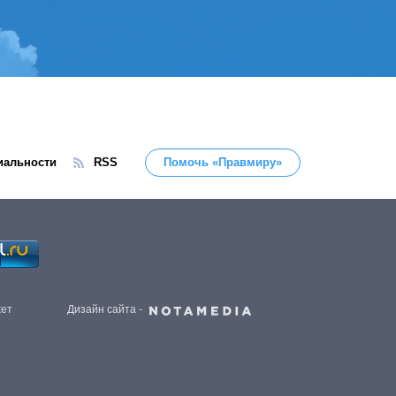
иальности
RSS
Помочь «Правмиру»
жет
Дизайн сайта -