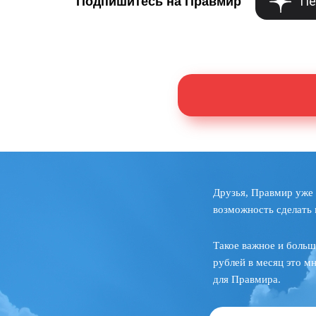
Пе
Подпишитесь на Правмир
Друзья, Правмир уже 
возможность сделать 
Такое важное и больш
рублей в месяц это м
для Правмира.