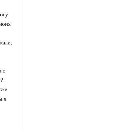
могу
 моих
жали,
а о
у?
кже
ы я