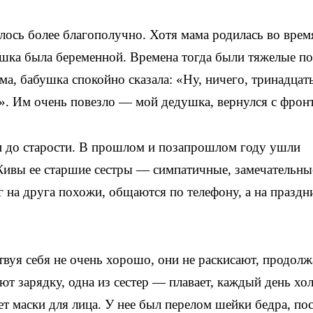
алось более благополучно. Хотя мама родилась во врем
бушка была беременной. Времена тогда были тяжелые по
ма, бабушка спокойно сказала: «Ну, ничего, тринадцат
о». Им очень повезло — мой дедушка, вернулся с фронт
и до старости. В прошлом и позапрошлом году ушли
Живы ее старшие сестры — симпатичные, замечательны
г на друга похожи, общаются по телефону, а на праздн
твуя себя не очень хорошо, они не раскисают, продол
ают зарядку, одна из сестер — плавает, каждый день хо
т маски для лица. У нее был перелом шейки бедра, по