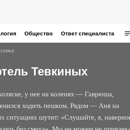
логия
Общество
Ответ специалиста
 СЕМЬЕ
тель Тевкиных
коляске, у нее на коленях — Гаврюша,
ленился ходить пешком. Рядом — Аня на
х ситуациях шутит: «Слушайте, я, наверно
идеть без смеха». Мы не можем не привлек