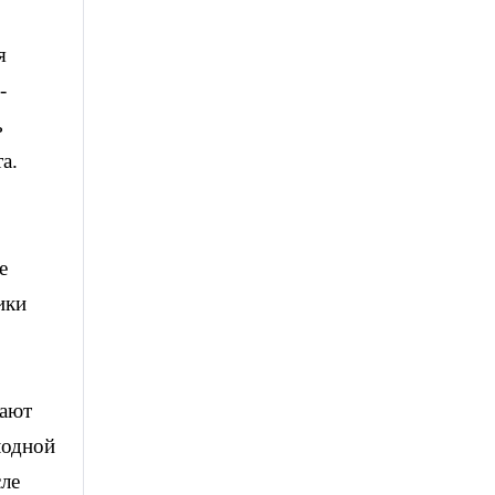
я
-
ь
а.
е
ики
жают
лодной
сле