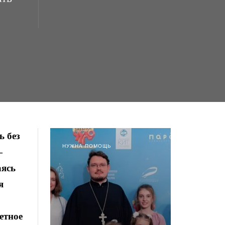
ь без
НУЖНА ПОМОЩЬ
—
аясь
я
етное