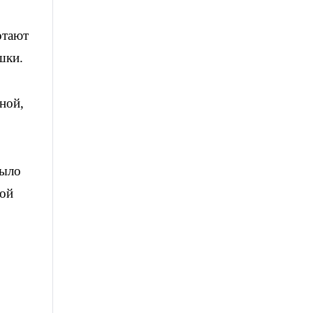
отают
шки.
ной,
было
той