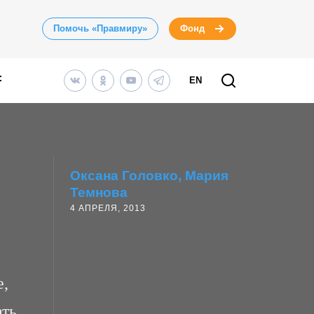
Помочь «Правмиру»
Фонд
EN
Оксана Головко
Мария
Темнова
4 АПРЕЛЯ, 2013
е,
ать