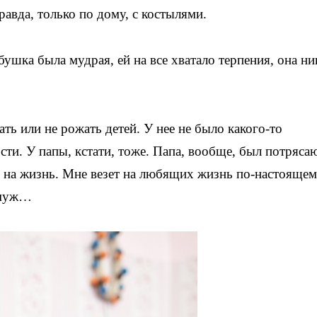
правда, только по дому, с костылями.
бушка была мудрая, ей на все хватало терпения, она ни
ть или не рожать детей. У нее не было какого-то
сти. У папы, кстати, тоже. Папа, вообще, был потряс
й на жизнь. Мне везет на любящих жизнь по-настояще
 муж…