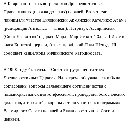
В Каире состоялась встреча глав Древневосточных
Православных (нехалкидонских) церквей. Во встрече
принимали участие Киликийский Армянский Католикос Арам I
(резиденция Антилиас — Ливан), Патриарх Ассирийской
(Сиро-Яковитской) церкви Моран Мор Игнатий Закка I Ивас и
глава Коптской церкви, Александрийский Папа Шенуда III,
сообщает канцелярия Киликийского Католикосата.
В 1998 году был создан Совет сотрудничества трех
Древневосточных Церквей. На встрече обсуждались и были
согласованы вопросы дальнейшего сотрудничества с
инымихристианскими конфессиями, проведения богословских
диалогов, а также обговорены детали участия в программах
Всемирного Совета церквей и Ближневосточного Совета
церквей.