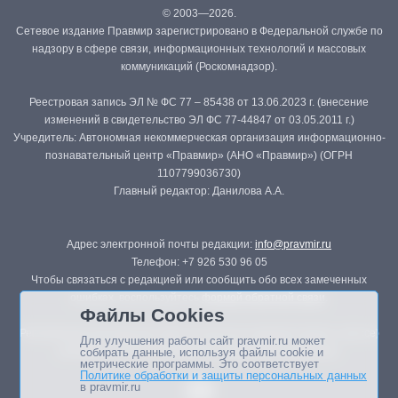
© 2003—2026.
Сетевое издание Правмир зарегистрировано в Федеральной службе по
надзору в сфере связи, информационных технологий и массовых
коммуникаций (Роскомнадзор).
Реестровая запись ЭЛ № ФС 77 – 85438 от 13.06.2023 г. (внесение
изменений в свидетельство ЭЛ ФС 77-44847 от 03.05.2011 г.)
Учредитель: Автономная некоммерческая организация информационно-
познавательный центр «Правмир» (АНО «Правмир») (ОГРН
1107799036730)
Главный редактор: Данилова А.А.
Адрес электронной почты редакции:
info@pravmir.ru
Телефон: +7 926 530 96 05
Чтобы связаться с редакцией или сообщить обо всех замеченных
ошибках, воспользуйтесь
формой обратной связи
.
Файлы Cookies
Републикация материалов сайта в печатных изданиях (книгах, прессе)
Для улучшения работы сайт pravmir.ru может
возможна только с письменного разрешения редакции.
собирать данные, используя файлы cookie и
метрические программы. Это соответствует
Политике обработки и защиты персональных данных
в pravmir.ru