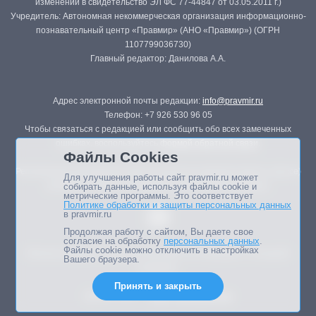
изменений в свидетельство ЭЛ ФС 77-44847 от 03.05.2011 г.)
Учредитель: Автономная некоммерческая организация информационно-
познавательный центр «Правмир» (АНО «Правмир») (ОГРН
1107799036730)
Главный редактор: Данилова А.А.
Адрес электронной почты редакции:
info@pravmir.ru
Телефон: +7 926 530 96 05
Чтобы связаться с редакцией или сообщить обо всех замеченных
ошибках, воспользуйтесь
формой обратной связи
.
Файлы Cookies
Републикация материалов сайта в печатных изданиях (книгах, прессе)
Для улучшения работы сайт pravmir.ru может
возможна только с письменного разрешения редакции.
собирать данные, используя файлы cookie и
метрические программы. Это соответствует
Политике обработки и защиты персональных данных
в pravmir.ru
Продолжая работу с сайтом, Вы даете свое
согласие на обработку
персональных данных
.
Файлы cookie можно отключить в настройках
Мнение авторов статей портала может не совпадать с позицией
Вашего браузера.
редакции.
Принять и закрыть
Дизайн сайта -