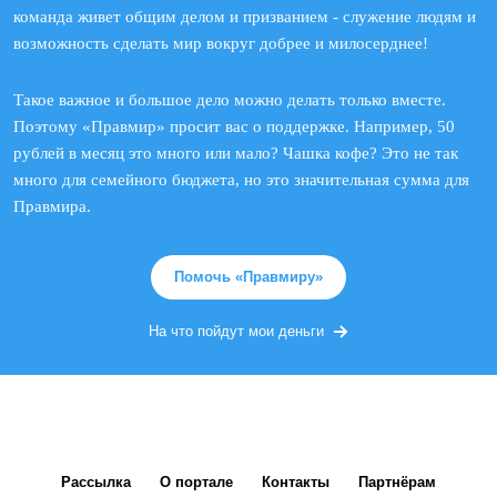
команда живет общим делом и призванием - служение людям и
возможность сделать мир вокруг добрее и милосерднее!
Такое важное и большое дело можно делать только вместе.
Поэтому «Правмир» просит вас о поддержке. Например, 50
рублей в месяц это много или мало? Чашка кофе? Это не так
много для семейного бюджета, но это значительная сумма для
Правмира.
Помочь «Правмиру»
На что пойдут мои деньги
Рассылка
О портале
Контакты
Партнёрам