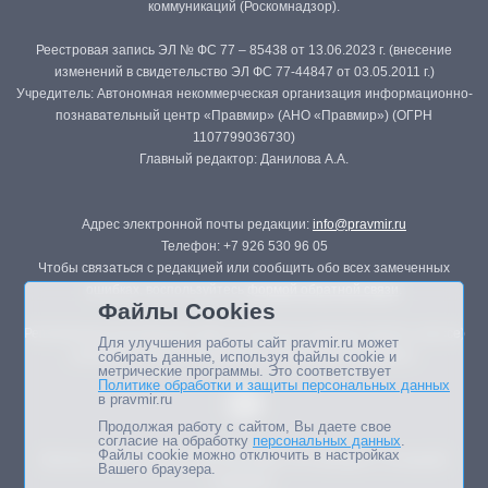
коммуникаций (Роскомнадзор).
Реестровая запись ЭЛ № ФС 77 – 85438 от 13.06.2023 г. (внесение
изменений в свидетельство ЭЛ ФС 77-44847 от 03.05.2011 г.)
Учредитель: Автономная некоммерческая организация информационно-
познавательный центр «Правмир» (АНО «Правмир») (ОГРН
1107799036730)
Главный редактор: Данилова А.А.
Адрес электронной почты редакции:
info@pravmir.ru
Телефон: +7 926 530 96 05
Чтобы связаться с редакцией или сообщить обо всех замеченных
ошибках, воспользуйтесь
формой обратной связи
.
Файлы Cookies
Републикация материалов сайта в печатных изданиях (книгах, прессе)
Для улучшения работы сайт pravmir.ru может
возможна только с письменного разрешения редакции.
собирать данные, используя файлы cookie и
метрические программы. Это соответствует
Политике обработки и защиты персональных данных
в pravmir.ru
Продолжая работу с сайтом, Вы даете свое
согласие на обработку
персональных данных
.
Файлы cookie можно отключить в настройках
Мнение авторов статей портала может не совпадать с позицией
Вашего браузера.
редакции.