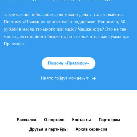
Такое важное и большое дело можно делать только вместе.
Поэтому «Правмир» просит вас о поддержке. Например, 50
рублей в месяц это много или мало? Чашка кофе? Это не так
много для семейного бюджета, но это значительная сумма для
Правмира.
Помочь «Правмиру»
На что пойдут мои деньги
Рассылка
О портале
Контакты
Партнёрам
Друзья и партнёры
Архив сервисов