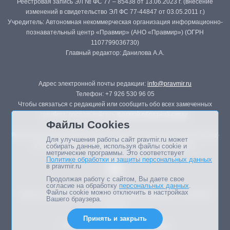
Реестровая запись ЭЛ № ФС 77 – 85438 от 13.06.2023 г. (внесение
изменений в свидетельство ЭЛ ФС 77-44847 от 03.05.2011 г.)
Учредитель: Автономная некоммерческая организация информационно-
познавательный центр «Правмир» (АНО «Правмир») (ОГРН
1107799036730)
Главный редактор: Данилова А.А.
Адрес электронной почты редакции:
info@pravmir.ru
Телефон: +7 926 530 96 05
Чтобы связаться с редакцией или сообщить обо всех замеченных
ошибках, воспользуйтесь
формой обратной связи
.
Файлы Cookies
Републикация материалов сайта в печатных изданиях (книгах, прессе)
Для улучшения работы сайт pravmir.ru может
возможна только с письменного разрешения редакции.
собирать данные, используя файлы cookie и
метрические программы. Это соответствует
Политике обработки и защиты персональных данных
в pravmir.ru
Продолжая работу с сайтом, Вы даете свое
согласие на обработку
персональных данных
.
Файлы cookie можно отключить в настройках
Мнение авторов статей портала может не совпадать с позицией
Вашего браузера.
редакции.
Принять и закрыть
Дизайн сайта -