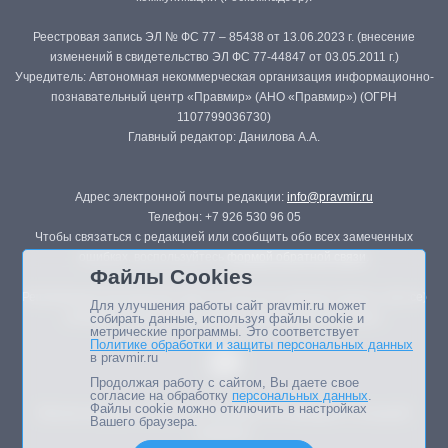
Реестровая запись ЭЛ № ФС 77 – 85438 от 13.06.2023 г. (внесение
изменений в свидетельство ЭЛ ФС 77-44847 от 03.05.2011 г.)
Учредитель: Автономная некоммерческая организация информационно-
познавательный центр «Правмир» (АНО «Правмир») (ОГРН
1107799036730)
Главный редактор: Данилова А.А.
Адрес электронной почты редакции:
info@pravmir.ru
Телефон: +7 926 530 96 05
Чтобы связаться с редакцией или сообщить обо всех замеченных
ошибках, воспользуйтесь
формой обратной связи
.
Файлы Cookies
Републикация материалов сайта в печатных изданиях (книгах, прессе)
Для улучшения работы сайт pravmir.ru может
возможна только с письменного разрешения редакции.
собирать данные, используя файлы cookie и
метрические программы. Это соответствует
Политике обработки и защиты персональных данных
в pravmir.ru
Продолжая работу с сайтом, Вы даете свое
согласие на обработку
персональных данных
.
Файлы cookie можно отключить в настройках
Мнение авторов статей портала может не совпадать с позицией
Вашего браузера.
редакции.