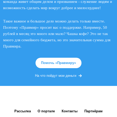
команда живет общим делом и призванием - служение людям и
возможность сделать мир вокруг добрее и милосерднее!
Такое важное и большое дело можно делать только вместе.
Поэтому «Правмир» просит вас о поддержке. Например, 50
рублей в месяц это много или мало? Чашка кофе? Это не так
много для семейного бюджета, но это значительная сумма для
Правмира.
Помочь «Правмиру»
На что пойдут мои деньги
Рассылка
О портале
Контакты
Партнёрам