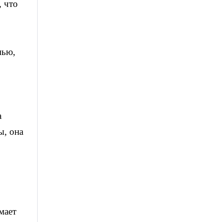
, что
мью,
а
ы, она
мает