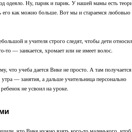
 под одеяло. Ну, парик и парик. У нашей мамы есть теор
ть его как можно больше. Вот мы и стараемся любовью
ебольшой и учителя строго следят, чтобы дети относи
о-то — заикается, хромает или не имеет волос.
у, что учеба дается Вике не просто. А там получается
 утра — занятия, а дальше учительница персонально
 ребенок не усвоил на уроке.
ами
или, что Вике нужно взять кого-то маленького, чтоб