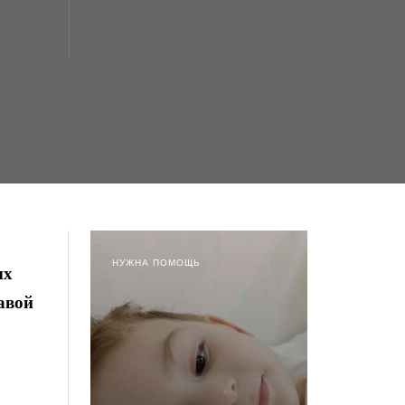
НУЖНА ПОМОЩЬ
ых
авой