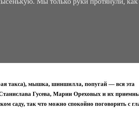
лысенькую. Мы только руки протянули, как
рая такса), мышка, шиншилла, попугай — вся эта
 Станислава Гусева, Марии Ореховых и их приемн
ском саду, так что можно спокойно поговорить с гл