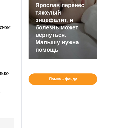
Ярослав перенес
тяжелый
энцефалит, и
тском
болезнь может
вернуться.
Малышу нужна
помощь
лько
Помочь фонду
.