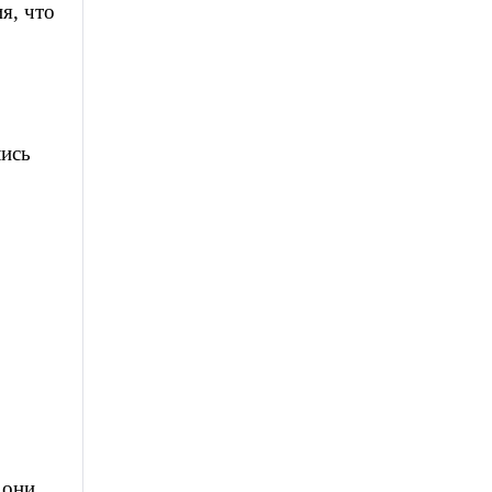
ия, что
лись
 они