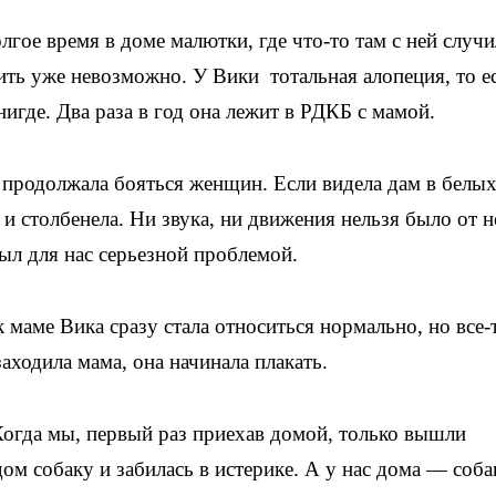
лгое время в доме малютки, где что-то там с ней случи
вить уже невозможно. У Вики тотальная алопеция, то е
нигде. Два раза в год она лежит в РДКБ с мамой.
я продолжала бояться женщин. Если видела дам в белы
а и столбенела. Ни звука, ни движения нельзя было от н
ыл для нас серьезной проблемой.
маме Вика сразу стала относиться нормально, но все-
заходила мама, она начинала плакать.
Когда мы, первый раз приехав домой, только вышли
м собаку и забилась в истерике. А у нас дома — соба