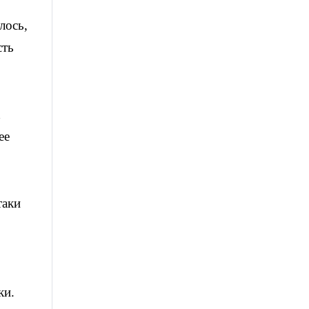
лось,
сть
х
ее
таки
ки.