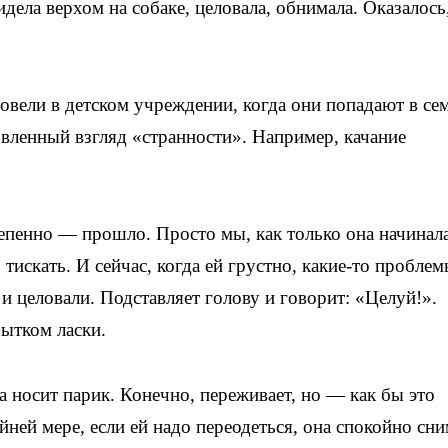
дела верхом на собаке, целовала, обнимала. Оказалось
ровели в детском учреждении, когда они попадают в се
овленный взгляд «странности». Например, качание
тепенно — прошло. Просто мы, как только она начинал
 тискать. И сейчас, когда ей грустно, какие-то проблем
 и целовали. Подставляет голову и говорит: «Целуй!».
бытком ласки.
а носит парик. Конечно, переживает, но — как бы это
йней мере, если ей надо переодеться, она спокойно сни