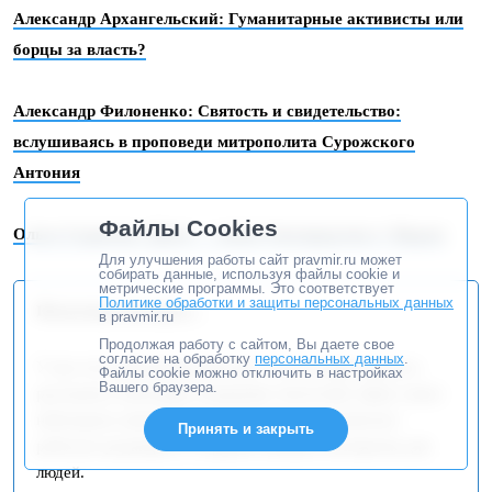
Александр Архангельский: Гуманитарные активисты или
борцы за власть?
Александр Филоненко: Святость и свидетельство:
вслушиваясь в проповеди митрополита Сурожского
Антония
Файлы Cookies
Ольга Седакова: Данте — новое благородство (+ Видео)
Для улучшения работы сайт pravmir.ru может
собирать данные, используя файлы cookie и
метрические программы. Это соответствует
Политике обработки и защиты персональных данных
Поскольку вы здесь...
в pravmir.ru
Продолжая работу с сайтом, Вы даете свое
согласие на обработку
персональных данных
.
У нас есть небольшая просьба. Эту историю удалось
Файлы cookie можно отключить в настройках
Вашего браузера.
рассказать благодаря поддержке читателей. Даже самое
небольшое ежемесячное пожертвование помогает
Принять и закрыть
работать редакции и создавать важные материалы для
людей.