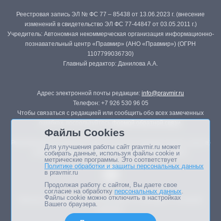
Реестровая запись ЭЛ № ФС 77 – 85438 от 13.06.2023 г. (внесение
изменений в свидетельство ЭЛ ФС 77-44847 от 03.05.2011 г.)
Учредитель: Автономная некоммерческая организация информационно-
познавательный центр «Правмир» (АНО «Правмир») (ОГРН
1107799036730)
Главный редактор: Данилова А.А.
Адрес электронной почты редакции:
info@pravmir.ru
Телефон: +7 926 530 96 05
Чтобы связаться с редакцией или сообщить обо всех замеченных
ошибках, воспользуйтесь
формой обратной связи
.
Файлы Cookies
Републикация материалов сайта в печатных изданиях (книгах, прессе)
Для улучшения работы сайт pravmir.ru может
возможна только с письменного разрешения редакции.
собирать данные, используя файлы cookie и
метрические программы. Это соответствует
Политике обработки и защиты персональных данных
в pravmir.ru
Продолжая работу с сайтом, Вы даете свое
согласие на обработку
персональных данных
.
Файлы cookie можно отключить в настройках
Мнение авторов статей портала может не совпадать с позицией
Вашего браузера.
редакции.