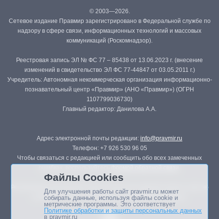
© 2003—2026.
Сетевое издание Правмир зарегистрировано в Федеральной службе по
надзору в сфере связи, информационных технологий и массовых
коммуникаций (Роскомнадзор).
Реестровая запись ЭЛ № ФС 77 – 85438 от 13.06.2023 г. (внесение
изменений в свидетельство ЭЛ ФС 77-44847 от 03.05.2011 г.)
Учредитель: Автономная некоммерческая организация информационно-
познавательный центр «Правмир» (АНО «Правмир») (ОГРН
1107799036730)
Главный редактор: Данилова А.А.
Адрес электронной почты редакции:
info@pravmir.ru
Телефон: +7 926 530 96 05
Чтобы связаться с редакцией или сообщить обо всех замеченных
ошибках, воспользуйтесь
формой обратной связи
.
Файлы Cookies
Републикация материалов сайта в печатных изданиях (книгах, прессе)
Для улучшения работы сайт pravmir.ru может
возможна только с письменного разрешения редакции.
собирать данные, используя файлы cookie и
метрические программы. Это соответствует
Политике обработки и защиты персональных данных
в pravmir.ru