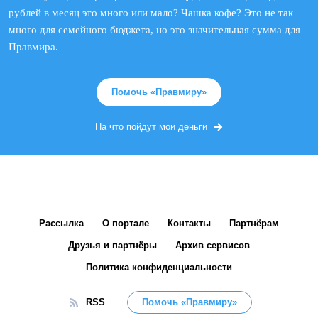
рублей в месяц это много или мало? Чашка кофе? Это не так
много для семейного бюджета, но это значительная сумма для
Правмира.
Помочь «Правмиру»
На что пойдут мои деньги
Рассылка
О портале
Контакты
Партнёрам
Друзья и партнёры
Архив сервисов
Политика конфиденциальности
RSS
Помочь «Правмиру»