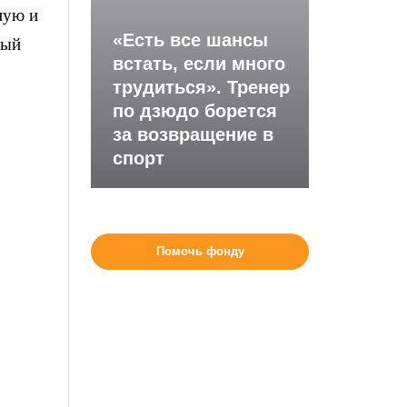
ную и
«Есть все шансы
рый
встать, если много
трудиться». Тренер
по дзюдо борется
за возвращение в
спорт
Помочь фонду