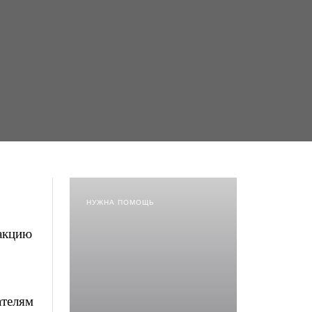
НУЖНА ПОМОЩЬ
дакцию
ателям