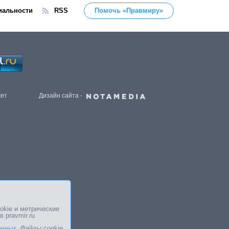
иальности
RSS
Помочь «Правмиру»
жет
Дизайн сайта -
okie и метрические
в pravmir.ru
анных
. Файлы cookie