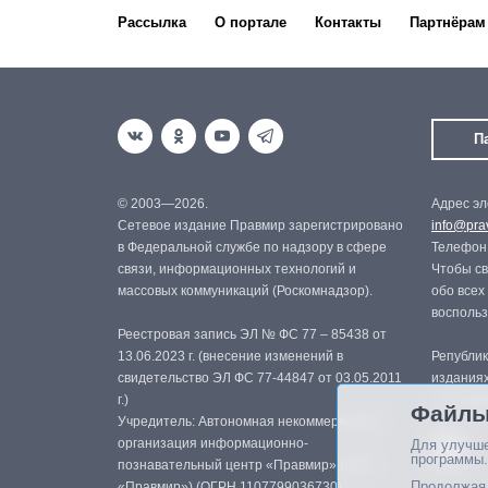
Рассылка
О портале
Контакты
Партнёрам
П
© 2003—2026.
Адрес эл
Сетевое издание Правмир зарегистрировано
info@prav
в Федеральной службе по надзору в сфере
Телефон:
связи, информационных технологий и
Чтобы св
массовых коммуникаций (Роскомнадзор).
обо всех
восполь
Реестровая запись ЭЛ № ФС 77 – 85438 от
13.06.2023 г. (внесение изменений в
Републик
свидетельство ЭЛ ФС 77-44847 от 03.05.2011
изданиях
г.)
с письме
Файлы
Учредитель: Автономная некоммерческая
организация информационно-
Для улучше
программы.
познавательный центр «Правмир» (АНО
Продолжая 
«Правмир») (ОГРН 1107799036730)