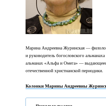
Марина Андреевна Журинская — филолог, 
и руководитель богословского альманаха 
альманах «Альфа и Омега» — выдающееся
отечественной христианской периодики.
Колонки Марины Андреевны Журинск
Поскольку вы здесь...