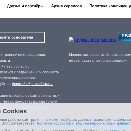
Друзья и партнёры
Архив сервисов
Политика конфиденц
амяти основателя
ектронной почты редакции:
Мнение авторов статей портала мо
mir.ru
не совпадать с позицией редакции.
 +7 926 530 96 05
язаться с редакцией или сообщить
 замеченных ошибках,
зуйтесь
формой обратной связи
.
ация материалов сайта в печатных
 (книгах, прессе) возможна только
нного разрешения редакции.
 Cookies
ния работы сайт pravmir.ru может собирать данные, используя файлы co
 Это соответствует
Политике обработки и защиты персональных данных
работу с сайтом, Вы даете свое согласие на обработку
персональных д