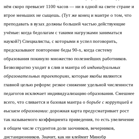
нём скоро превысит 1100 часов — ни в одной на свете стране и
втрое меньших не сыщешь. (Тут же конец и мантре о том, что
преподавать в вузах должны большей частью действующие
учёные: когда бедолагам с такими нагрузками заниматься
наукой?) Специалисты, с которыми я успел поговорить,
предсказывают повторение беды 90-х, когда систему
образования покинуло множество полезнейших работников.
Безвозвратно уходит в слив и мантра об
индивидуальных
образовательных
траекториях
, которые якобы являются
главной целью реформ: резкое снижение удельной численности
педагогов исключает индивидуализацию образования. Смешнее
всего, что сливается и базовая мантра о
борьбе
с
коррупцией
в
высшем
образовании
: дорожная карта предусматривает рост
так называемого коэффициента приведения, то есть увеличение
в общем числе студентов доли заочников, вечерников,
дистанционников. Значит, как ни клеймит Минобр