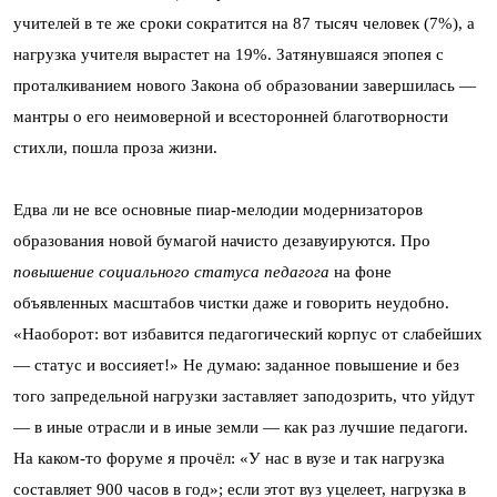
учителей в те же сроки сократится на 87 тысяч человек (7%), а
нагрузка учителя вырастет на 19%. Затянувшаяся эпопея с
проталкиванием нового Закона об образовании завершилась —
мантры о его неимоверной и всесторонней благотворности
стихли, пошла проза жизни.
Едва ли не все основные пиар-мелодии модернизаторов
образования новой бумагой начисто дезавуируются. Про
повышение
социального
статуса
педагога
на фоне
объявленных масштабов чистки даже и говорить неудобно.
«Наоборот: вот избавится педагогический корпус от слабейших
— статус и воссияет!» Не думаю: заданное повышение и без
того запредельной нагрузки заставляет заподозрить, что уйдут
— в иные отрасли и в иные земли — как раз лучшие педагоги.
На каком-то форуме я прочёл: «У нас в вузе и так нагрузка
составляет 900 часов в год»; если этот вуз уцелеет, нагрузка в