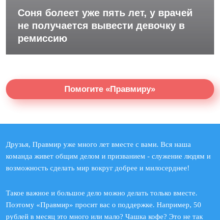
Соня болеет уже пять лет, у врачей
не получается вывести девочку в
ремиссию
Помогите «Правмиру»
Друзья, Правмир уже много лет вместе с вами. Вся наша
команда живет общим делом и призванием - служение людям и
возможность сделать мир вокруг добрее и милосерднее!
Такое важное и большое дело можно делать только вместе.
Поэтому «Правмир» просит вас о поддержке. Например, 50
рублей в месяц это много или мало? Чашка кофе? Это не так