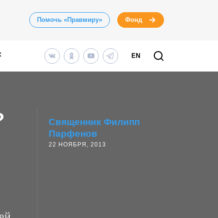
Помочь «Правмиру»
Фонд
EN
?
Священник Филипп
Парфенов
22 НОЯБРЯ, 2013
ей,