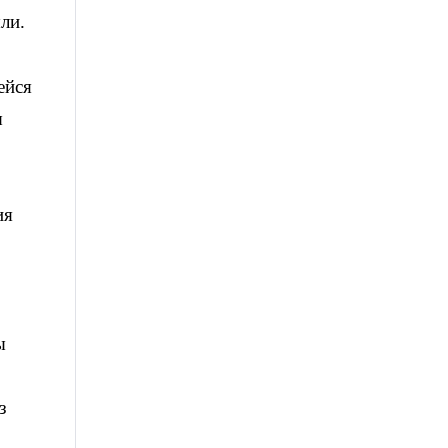
ли.
ейся
ы
ия
ы
з