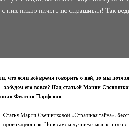
с них никто ничего не спрашивал! Так вед
, что если всё время говорить о ней, то мы потер
 — забудем его вовсе? Над статьей Марии Свешник
нник Филипп Парфенов.
Статья Марии Свешниковой «Страшная тайна», бесс
провокационная. Но в самом лучшем смысле этого сл