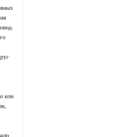
авных
ния
повод.
ого
друг
го или
ли,
вало