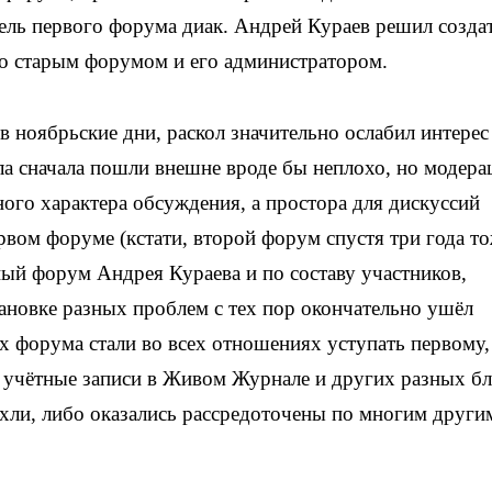
тель первого форума диак. Андрей Кураев решил созда
со старым форумом и его администратором.
в ноябрьские дни, раскол значительно ослабил интерес
ела сначала пошли внешне вроде бы неплохо, но модера
ного характера обсуждения, а простора для дискуссий
рвом форуме (кстати, второй форум спустя три года т
ный форум Андрея Кураева и по составу участников,
тановке разных проблем с тех пор окончательно ушёл
х форума стали во всех отношениях уступать первому,
е учётные записи в Живом Журнале и других разных б
ихли, либо оказались рассредоточены по многим други