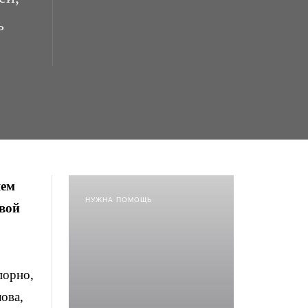
ь
яем
НУЖНА ПОМОЩЬ
овой
порно,
ова,