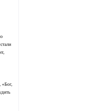
ло
устали
ит,
 «Бог,
удить