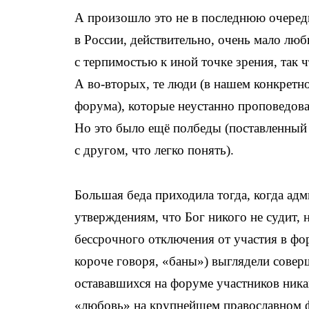
А произошло это не в последнюю очередь
в России, действительно, очень мало люб
с терпимостью к иной точке зрения, так ч
А во-вторых, те люди (в нашем конкретн
форума), которые неустанно проповедовал
Но это было ещё полбеды (поставленный
с другом, что легко понять).
Большая беда приходила тогда, когда адм
утверждениям, что Бог никого не судит, н
бессрочного отключения от участия в фор
короче говоря, «баны») выглядели сове
остававшихся на форуме участников никак
«любовь» на крупнейшем православном фо