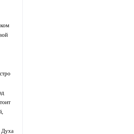
шком
вой
ыстро
,
од
тоит
й,
,
о Духа