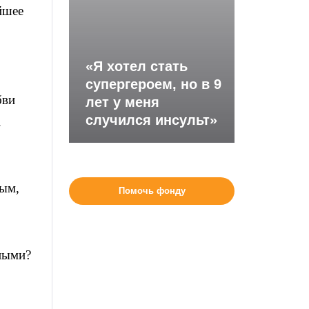
йшее
«Я хотел стать
супергероем, но в 9
бви
лет у меня
случился инсульт»
.
мым,
Помочь фонду
вными?