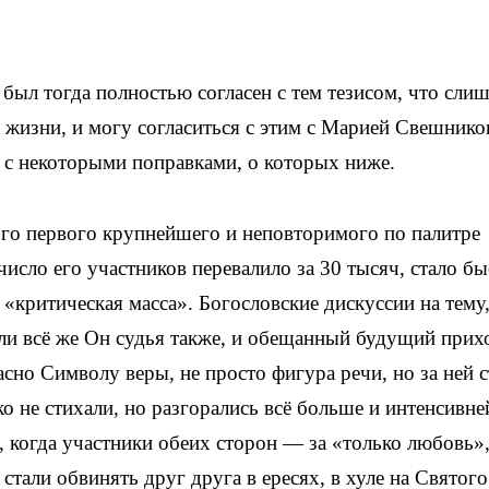
был тогда полностью согласен с тем тезисом, что сли
 жизни, и могу согласиться с этим с Марией Свешнико
и с некоторыми поправками, о которых ниже.
ого первого крупнейшего и неповторимого по палитре
исло его участников перевалило за 30 тысяч, стало б
 «критическая масса». Богословские дискуссии на тему
или всё же Он судья также, и обещанный будущий прих
сно Символу веры, не просто фигура речи, но за ней с
о не стихали, но разгорались всё больше и интенсивне
, когда участники обеих сторон — за «только любовь»
 стали обвинять друг друга в ересях, в хуле на Святог