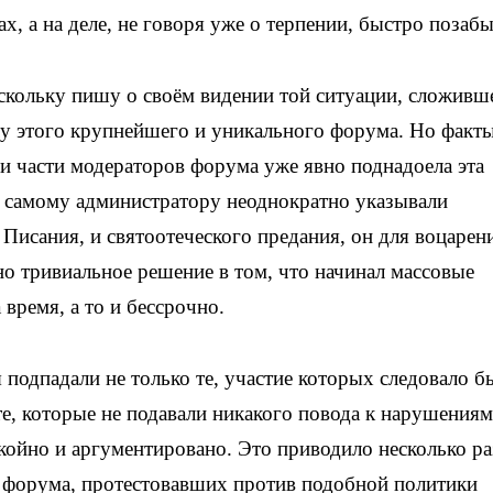
ах, а на деле, не говоря уже о терпении, быстро позабы
оскольку пишу о своём видении той ситуации, сложивш
олу этого крупнейшего и уникального форума. Но факт
 и части модераторов форума уже явно поднадоела эта
а самому администратору неоднократно указывали
и Писания, и святоотеческого предания, он для воцарен
о тривиальное решение в том, что начинал массовые
время, а то и бессрочно.
 подпадали не только те, участие которых следовало б
те, которые не подавали никакого повода к нарушениям
койно и аргументировано. Это приводило несколько ра
 форума, протестовавших против подобной политики