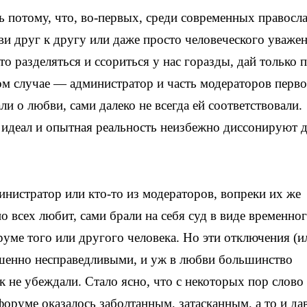
 потому, что, во-первых, среди современных правосл
ви друг к другу или даже просто человеческого уваже
то разделяться и ссориться у нас горазды, дай только 
ом случае — администратор и часть модераторов перв
и о любви, сами далеко не всегда ей соответствовали.
 идеал и опытная реальность неизбежно диссонируют 
инистратор или кто-то из модераторов, вопреки их же
о всех любит, сами брали на себя суд в виде временно
уме того или другого человека. Но эти отключения (и
ршенно несправедливыми, и уж в любви большинство
 не убеждали. Стало ясно, что с некоторых пор слово
руме оказалось заболтанным, затасканным, а то и да