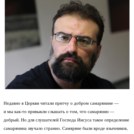
Недавно в Церкви читали притчу о добром самарянине —
и мы как-то привыкли слышать о том, что самарянин —
добрый. Но для слушателей Господа Иисуса такое определение
самарянина звучало странно. Самяряне были вроде язычников,