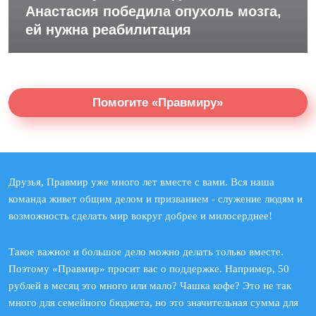
Анастасия победила опухоль мозга,
ей нужна реабилитация
Помогите «Правмиру»
Друзья, Правмир уже много лет вместе с вами. Вся наша
команда живет общим делом и призванием - служение людям и
возможность сделать мир вокруг добрее и милосерднее!
Такое важное и большое дело можно делать только вместе.
Поэтому «Правмир» просит вас о поддержке. Например, 50
рублей в месяц это много или мало? Чашка кофе? Это не так
много для семейного бюджета, но это значительная сумма для