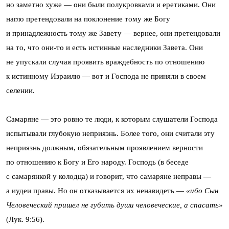
но заметно хуже — они были полукровками и еретиками. Они
нагло претендовали на поклонение тому же Богу
и принадлежность тому же Завету — вернее, они претендовали
на то, что они-то и есть истинные наследники Завета. Они
не упускали случая проявить враждебность по отношению
к истинному Израилю — вот и Господа не приняли в своем
селении.
Самаряне — это ровно те люди, к которым слушатели Господа
испытывали глубокую неприязнь. Более того, они считали эту
неприязнь должным, обязательным проявлением верности
по отношению к Богу и Его народу. Господь (в беседе
с самарянкой у колодца) и говорит, что самаряне неправы —
а иудеи правы. Но он отказывается их ненавидеть —
«ибо Сын
Человеческий пришел не губить души человеческие, а спасать»
(Лук. 9:56).