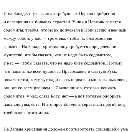
И на Западе, и у нас, люди требуют от Церкви одобрения
и освящения их больных страстей. У них в Церковь ломятся
содомиты, требуя, чтобы их допускали к Причастию и венчали
между собой, у нас — громилы, чтобы их благословили
громить. На Западе христианину требуется определенное
мужество, чтобы сказать, что не надо быть содомитом,
у нас — чтобы сказать, что не надо бить содомитов. Потому
что пацаны же всей душой за Православие и Святую Русь,
покажите им, кому тут надо пасть порвать и моргалы выколоть,
они же со всем рвением… Священников, готовых венчать
содомитов, у нас, слава Богу, нет — а вот готовые одобрить
пацанов, увы, есть. И это прогиб, очень серьёзный прогиб под
требования этого мира.
На Западе христианин доложен противостоять сошедшей с ума