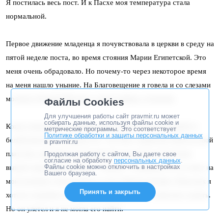
Я постилась весь пост. И к Пасхе моя температура стала
нормальной.
Первое движение младенца я почувствовала в церкви в среду на
пятой неделе поста, во время стояния Марии Египетской. Это
меня очень обрадовало. Но почему-то через некоторое время
на меня нашло уныние. На Благовещение я говела и со слезами
молилась Божией Матери о каком-нибудь утешении.
Файлы Cookies
Для улучшения работы сайт pravmir.ru может
собирать данные, используя файлы cookie и
Когда я выходила из церкви, мне попался под ноги какой-то
метрические программы. Это соответствует
Политике обработки и защиты персональных данных
белый комочек, я подняла его. Это был старый детский носовой
в pravmir.ru
платочек, грязный и худенький. Но на одном уголке было
Продолжая работу с сайтом, Вы даете свое
согласие на обработку
персональных данных
.
Файлы cookie можно отключить в настройках
вышито красными нитками “Сережа”. Я приняла это за ответ на
Вашего браузера.
мою молитву и благодарила за него Матерь Божию. Платочек я
Принять и закрыть
хотела сохранить на память, выстирала его и повесила сушить.
Но он улетел и я не могла его найти.