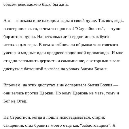
совсем невозможно было бы жить.
А я — я искала и не находила веры в своей душе. Так вот, ведь,
и совершилось то, о чем ты просила! “Случайность”, — тупо
бормотала душа. На несколько лет сердце мое как будто
иссохло для веры. В нем хозяйничали обрывки толстовского
ученья и модные идеи предреволюционной пропаганды. И мне
стыдно вспомнить дерзость и самомнение, с которыми я вела
диспуты с батюшкой в классе на уроках Закона Божия.
Впрочем, на этих диспутах я не оспаривала бытия Божия —
они велись против Церкви. Но кому Церковь не мать, тому и
Бог не Отец.
На Страстной, когда я пошла исповедываться, старик
священник стал бранить моего отца как “забастовщика”. Я