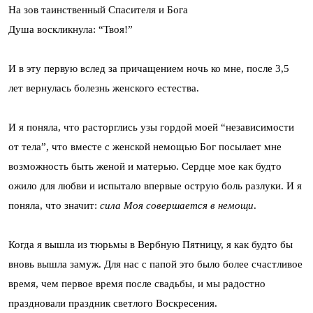
На зов таинственный Спасителя и Бога
Душа воскликнула: “Твоя!”
И в эту первую вслед за причащением ночь ко мне, после 3,5
лет вернулась болезнь женского естества.
И я поняла, что расторглись узы гордой моей “независи­мос­ти
от те­ла”, что вместе с женской немощью Бог посылает мне
возможность быть женой и матерью. Сердце мое как будто
ожило для любви и испытало впер­вые острую боль разлуки. И я
поняла, что значит:
сила Моя совершается в немощи
.
Когда я вышла из тюрьмы в Вербную Пятницу, я как будто бы
вновь вышла замуж. Для нас с папой это было более счастливое
время, чем первое время после свадьбы, и мы радостно
праздновали праздник светлого Воскресения.