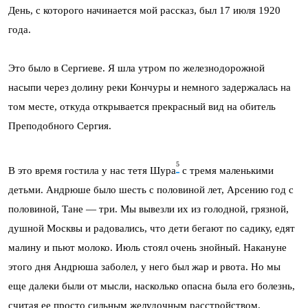
День, с которого начинается мой рассказ, был 17 июля 1920
года.
Это было в Сергиеве. Я шла утром по железнодорожной
насыпи через долину реки Кончуры и немного задержалась на
том месте, откуда откры­вается прекрасный вид на обитель
Преподобного Сергия.
5
В это время гостила у нас тетя Шypa
c тремя маленькими
детьми. Андрюше было шесть с половиной лет, Арсению год с
половиной, Тане — три. Мы вывезли их из голодной, грязной,
душной Москвы и радовались, что дети бегают по садику, едят
малину и пьют молоко. Июль стоял очень знойный. Накануне
этого дня Андрюша заболел, у него был жар и рвота. Но мы
еще дале­ки были от мысли, насколько опасна была его болезнь,
считая
ее просто сильным желудочным расстройством.