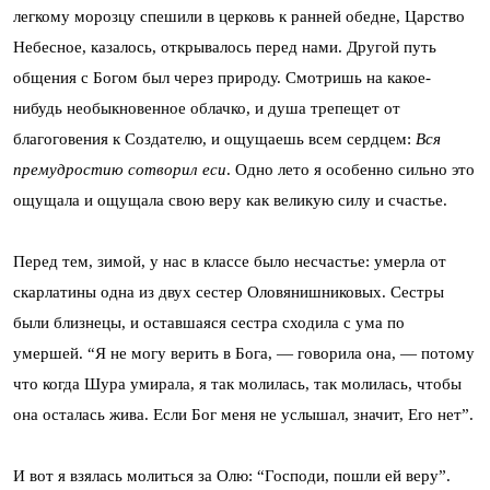
легкому морозцу спешили в церковь к ранней обедне, Царство
Небесное, казалось, открывалось перед нами. Другой путь
общения с Богом был через природу. Смотришь на какое-
нибудь необыкновенное облачко, и душа трепещет от
благоговения к Создателю, и ощущаешь всем сердцем:
Вся
премудростию сотворил еси
. Одно лето я особенно сильно это
ощущала и ощущала свою веру как великую силу и счастье.
Перед тем, зимой, у нас в классе было несчастье: умерла от
скарлатины одна из двух сестер Оловянишниковых. Сестры
были близ­нецы, и оставшаяся сестра сходила с ума по
умершей. “Я не могу верить в Бога, — говорила она, — потому
что когда Шура умирала, я так молилась, так молилась, чтобы
она осталась жива. Если Бог меня не услышал, значит, Его нет”.
И вот я взялась молиться за Олю: “Господи, пошли ей веру”.