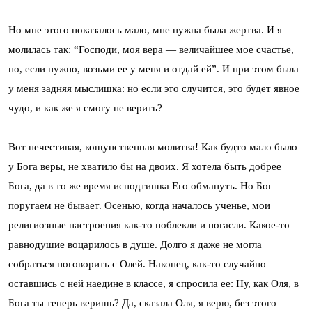
Ho мне этого показалось мало, мне нужна была жертва. И я
моли­лась так: “Господи, моя вера — величайшее мое счастье,
но, если нужно, возьми ее у меня и отдай ей”. И при этом была
у меня задняя мыслишка: но если это случится, это будет явное
чудо, и как же я смогу не верить?
Вот нечестивая, кощунственная молитва! Как будто мало было
у Бога веры, не хватило бы на двоих. Я хотела быть добрее
Бога, да в то же время исподтишка Его обмануть. Но Бог
поругаем не бывает. Осенью, когда началось ученье, мои
религиозные настроения как-то поблекли и погасли. Какое-то
равнодушие воцарилось в душе. Долго я даже не могла
собраться поговорить с Олей. Наконец, как-то случайно
оставшись с ней наедине в классе, я спросила ее: Ну, как Оля, в
Бога ты теперь веришь? Да, сказала Оля, я верю, без этого