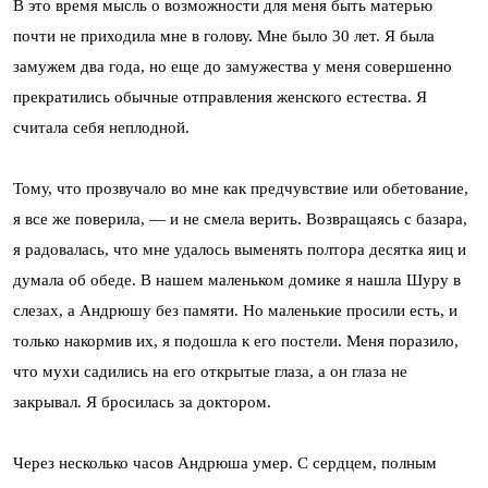
В это время мысль о возможности для меня быть матерью
почти не при­ходила мне в голову. Мне было 30 лет. Я была
замужем два года, но еще до замужества у меня совершенно
прекратились обычные отправления женского естества. Я
считала себя неплодной.
Тому, что прозвучало во мне как предчувствие или обетование,
я все же поверила, — и не смела верить. Возвращаясь с базара,
я радова­лась, что мне удалось выменять полтора десятка яиц и
думала об обеде. В нашем маленьком домике я нашла Шypy в
слезах, а Андрюшу без памяти. Но маленькие просили есть, и
только накормив их, я подошла к его постели. Меня поразило,
что мухи садились на его открытые глаза, а он глаза не
закрывал. Я бросилась за доктором.
Через несколько часов Андрюша умер. С сердцем, полным