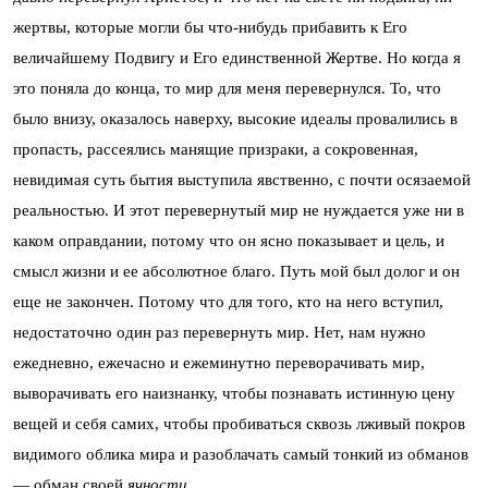
жертвы, которые могли бы что-нибудь прибавить к Его
величайшему Подвигу и Его единственной Жертве. Но когда я
это поняла до конца, то мир для меня перевернулся. То, что
было внизу, оказалось наверху, высокие идеалы провалились в
пропасть, рассеялись манящие призраки, а сокровенная,
невидимая суть бытия выступила явственно, с почти осязаемой
реальностью. И этот перевернутый мир не нуждается уже ни в
каком оправдании, потому что он ясно показывает и цель, и
смысл жизни и ее абсолютное благо. Путь мой был долог и он
еще не закончен. Потому что для того, кто на него вступил,
недостаточно один раз перевернуть мир. Нет, нам нужно
ежедневно, ежечасно и ежеминутно переворачивать мир,
выворачивать его наизнанку, чтобы познавать истинную цену
вещей и себя самих, чтобы пробиваться сквозь лживый покров
видимого облика мира и разоблачать самый тонкий из обманов
— обман своей
ячности
.