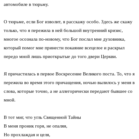
автомобиле в тю­рьму.
О тюрьме, если Бог изволит, я расскажу особо. Здесь же скажу
только, что я пережила в ней большой внутренний кризис,
многое осознала по-ново­му, что Бог послал мне духовника,
который помог мне принести покаяние всецелое и раскрыл
передо мной лишь приоткрытые до того двери Церкви.
Я причастилась в первое Воскресение Великого поста. То, что я
пере­жила во время этого причащения, ночью вылилось у меня в
слова, которые точно, а не аллегорически передают бывшее со
мной.
В тот миг, что угль Священной Тайны
В меня проник горя, не опаляя,
Но прохлаждая и целя,